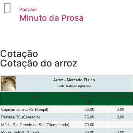
Podcast
Minuto da Prosa
Cotação
Cotação do arroz
Arroz - Mercado Físico
Fonte: Notícias Agrícolas
Praça
Preço (R$/sc 50
Variação (%)
kg)
Capivari do Sul/RS (Coripil)
76,00
0,00
Pelotas/RS (Cereagro)
75,00
0,00
Média Rio Grande do Sul (Clicmercado)
70,00
-
Rio do Sul/SC (Cravil)
60,00
0,00