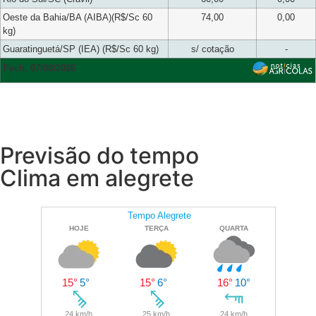
Oeste da Bahia/BA (AIBA)(R$/Sc 60
74,00
0,00
kg)
Guaratinguetá/SP (IEA) (R$/Sc 60 kg)
s/ cotação
-
Fech. 07/08/2026
Previsão do tempo
Clima em alegrete