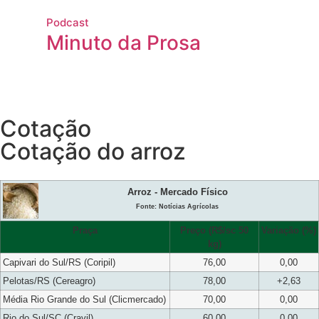
Podcast
Minuto da Prosa
Cotação
Cotação do arroz
Arroz - Mercado Físico
Fonte: Notícias Agrícolas
Praça
Preço (R$/sc 50
Variação (%)
kg)
Capivari do Sul/RS (Coripil)
76,00
0,00
Pelotas/RS (Cereagro)
78,00
+2,63
Média Rio Grande do Sul (Clicmercado)
70,00
0,00
Rio do Sul/SC (Cravil)
60,00
0,00