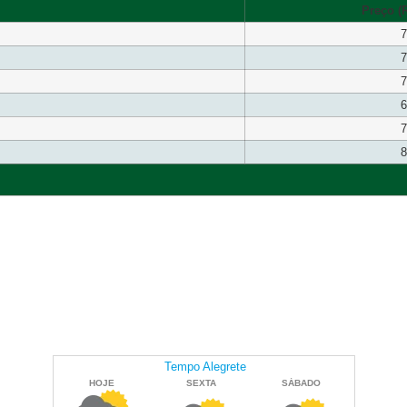
Preço (R
7
7
7
6
7
8