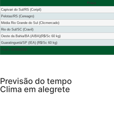
Praça
Capivari do Sul/RS (Coripil)
Pelotas/RS (Cereagro)
Média Rio Grande do Sul (Clicmercado)
Rio do Sul/SC (Cravil)
Oeste da Bahia/BA (AIBA)(R$/Sc 60 kg)
Guaratinguetá/SP (IEA) (R$/Sc 60 kg)
Fech. 05/08/2026
Previsão do tempo
Clima em alegrete