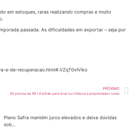
ado em estoques, raras realizando compras e muito
o.
emporada passada. As dificuldades em exportar – seja por
va-e-de-recuperacao.html#.VZqT0vlViko
PRÓXIMO
RS precisa de R$ 1,6 bilhão para levar luz trifásica à propriedades rurais
Plano Safra mantém juros elevados e deixa dúvidas
sob...