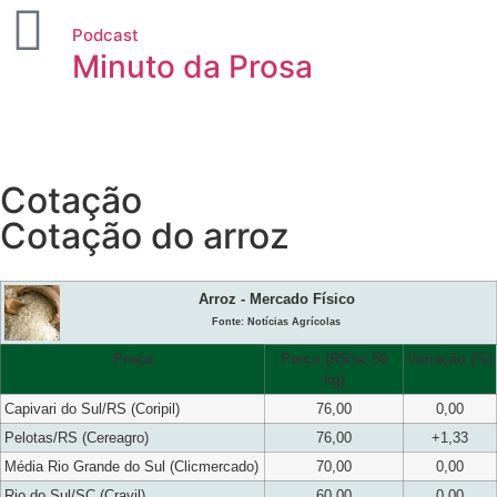
Podcast
Minuto da Prosa
Cotação
Cotação do arroz
Arroz - Mercado Físico
Fonte: Notícias Agrícolas
Praça
Preço (R$/sc 50
Variação (%)
kg)
Capivari do Sul/RS (Coripil)
76,00
0,00
Pelotas/RS (Cereagro)
76,00
+1,33
Média Rio Grande do Sul (Clicmercado)
70,00
0,00
Rio do Sul/SC (Cravil)
60,00
0,00