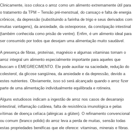
Clinicamente, isso coloca o arroz como um alimento extremamente útil para
o tratamento da TPM – Tensão pré-menstrual, do cansaço e falta de energia
crônicos, da depressão (substituindo a farinha de trigo e seus derivados com
muitas vantagens), da ansiedade, da osteoporose, da constipação intestinal
(também conhecida como prisão de ventre). Enfim, é um alimento ideal para
ser consumido por todos que desejam uma alimentação muito saudável.
A presença de fibras, proteínas, magnésio e algumas vitaminas tornam o
arroz integral um alimento especialmente importante para aqueles que
buscam o EMEGRECIMENTO. Ele pode auxiliar na saciedade, redução do
colesterol, da glicose sangüínea, da ansiedade e da depressão, devido a
estes nutrientes. Obviamente, isso só será alcançado quando o arroz fizer
parte de uma alimentação individualmente equilibrada e rotineira.
Alguns estudiosos indicam a ingestão de arroz nos casos de desarranjo
intestinal, inflamação cutânea, falta de resistência imunológica e pelas
vítimas de doença celíaca (alérgicas a glúten). O refinamento convencional
ou comum (branco polido) do arroz leva a perda de muitas, sensão todas
estas propriedades benéficas que ele oferece: vitaminas, minerais e fibras.