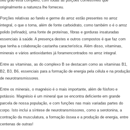
seu grão está completo, com todas as porções comestíveis que
originalmente a natureza lhe forneceu.
Porções relativas ao farelo e germe do arroz estão presentes no arroz
integral, o que o torna, além de fonte carboidrato, como também o é o arroz
polido (refinado), uma fonte de proteínas, fibras e gorduras insaturadas
essenciais à saúde. A presença destes e outros compostos é que faz com
que tenha a colaboração castanha característica. Além disso, vitaminas,
minerais e vários antioxidantes já foramencontrados no arroz integral.
Entre as vitaminas, as do complexo B se destacam como as vitaminas B1,
B2, B3, B6, essenciais para a formação de energia pela célula e na produção
de neurotransmissores.
Entre os minerais, o magnésio é o mais importante, além de fósforo e
potássio. Magnésio é um mineral que se encontra deficiente em grande
parcela de nossa população, e com funções nas mais variadas partes do
corpo. Isto inclui a síntese de neurotransmissores, como a serotonina, a
contração da musculatura, a formação óssea e a produção de energia, entre
centenas de outras!