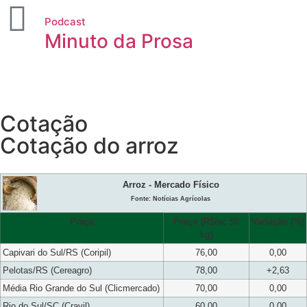
Podcast
Minuto da Prosa
Cotação
Cotação do arroz
Arroz - Mercado Físico
Fonte: Notícias Agrícolas
Praça
Preço (R$/sc 50
Variação (%)
kg)
Capivari do Sul/RS (Coripil)
76,00
0,00
Pelotas/RS (Cereagro)
78,00
+2,63
Média Rio Grande do Sul (Clicmercado)
70,00
0,00
Rio do Sul/SC (Cravil)
60,00
0,00