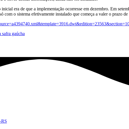
o inicial era de que a implementação ocorresse em dezembro. Em setemb
ó com o sistema efetivamente instalado que começa a valer o prazo de 
=1&source=a4394740.xml&template=3916.dwt&edition=23563&section=1
 safra gaúcha
e-RS