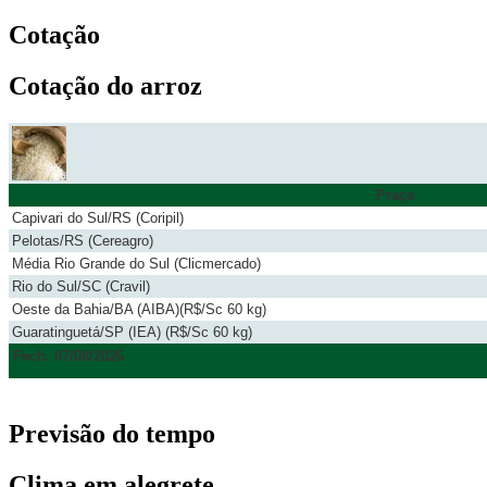
Cotação
Cotação do arroz
Praça
Capivari do Sul/RS (Coripil)
Pelotas/RS (Cereagro)
Média Rio Grande do Sul (Clicmercado)
Rio do Sul/SC (Cravil)
Oeste da Bahia/BA (AIBA)(R$/Sc 60 kg)
Guaratinguetá/SP (IEA) (R$/Sc 60 kg)
Fech. 07/08/2026
Previsão do tempo
Clima em alegrete