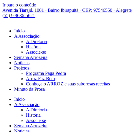
Ir para o conteúdo
Avenida Tiarajú, 1001 - Bairro Ibirapuitã - CEP: 97546550 - Alegret
(55) 9 9686-5621
Início
A Associação
A Diretoria
História
Associe-se
Semana Arrozeira
Notícias
Projetos
Programa Paga Pedra
Arroz Faz Bem
Conheça o ARROZ e suas saborosas receitas
Minuto da Prosa
Início
A Associação
A Diretoria
História
Associe-se
Semana Arrozeira
Notícias