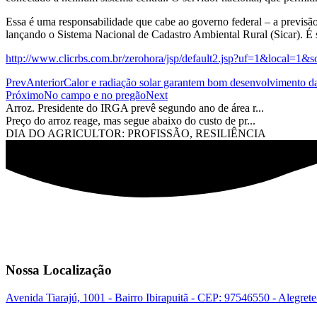
Essa é uma responsabilidade que cabe ao governo federal – a previsã
lançando o Sistema Nacional de Cadastro Ambiental Rural (Sicar). É s
http://www.clicrbs.com.br/zerohora/jsp/default2.jsp?uf=1&local
Prev
Anterior
Calor e radiação solar garantem bom desenvolvimento da
Próximo
No campo e no pregão
Next
Arroz. Presidente do IRGA prevê segundo ano de área r...
Preço do arroz reage, mas segue abaixo do custo de pr...
DIA DO AGRICULTOR: PROFISSÃO, RESILIÊNCIA
Nossa Localização
Avenida Tiarajú, 1001 - Bairro Ibirapuitã - CEP: 97546550 - Alegret