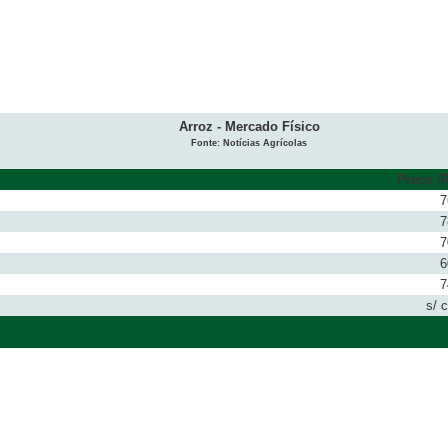
Arroz - Mercado Físico
Fonte: Notícias Agrícolas
Preço (R
7
7
7
6
7
s/ 