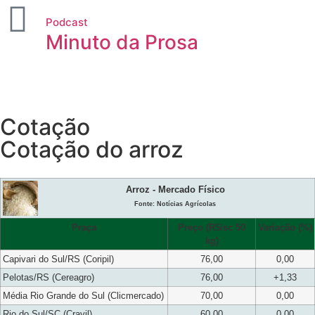
Podcast
Minuto da Prosa
Cotação
Cotação do arroz
Arroz - Mercado Físico
Fonte: Notícias Agrícolas
Praça
Preço (R$/sc 50
Variação (%)
kg)
Capivari do Sul/RS (Coripil)
76,00
0,00
Pelotas/RS (Cereagro)
76,00
+1,33
Média Rio Grande do Sul (Clicmercado)
70,00
0,00
Rio do Sul/SC (Cravil)
60,00
0,00