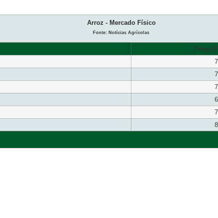
Arroz - Mercado Físico
Fonte: Notícias Agrícolas
Preço (R
7
7
7
6
7
8