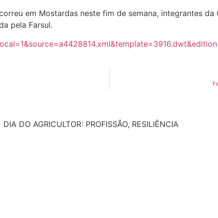
 ocorreu em Mostardas neste fim de semana, integrantes da
da pela Farsul.
=1&local=1&source=a4428814.xml&template=3916.dwt&editi
F
DIA DO AGRICULTOR: PROFISSÃO, RESILIÊNCIA