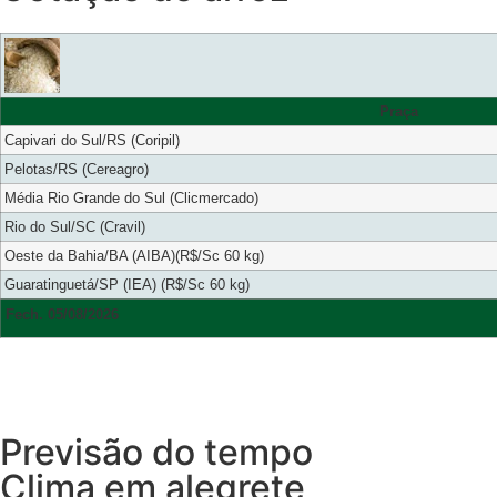
Praça
Capivari do Sul/RS (Coripil)
Pelotas/RS (Cereagro)
Média Rio Grande do Sul (Clicmercado)
Rio do Sul/SC (Cravil)
Oeste da Bahia/BA (AIBA)(R$/Sc 60 kg)
Guaratinguetá/SP (IEA) (R$/Sc 60 kg)
Fech. 05/08/2026
Previsão do tempo
Clima em alegrete