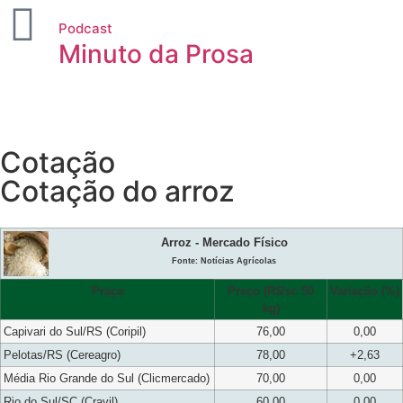
Podcast
Minuto da Prosa
Cotação
Cotação do arroz
Arroz - Mercado Físico
Fonte: Notícias Agrícolas
Praça
Preço (R$/sc 50
Variação (%)
kg)
Capivari do Sul/RS (Coripil)
76,00
0,00
Pelotas/RS (Cereagro)
78,00
+2,63
Média Rio Grande do Sul (Clicmercado)
70,00
0,00
Rio do Sul/SC (Cravil)
60,00
0,00