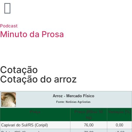
Podcast
Minuto da Prosa
Cotação
Cotação do arroz
Arroz - Mercado Físico
Fonte: Notícias Agrícolas
Praça
Preço (R$/sc 50
Variação (%)
kg)
Capivari do Sul/RS (Coripil)
76,00
0,00