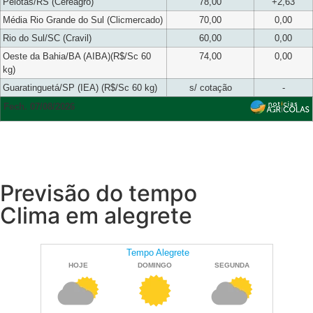
Pelotas/RS (Cereagro)
78,00
+2,63
Média Rio Grande do Sul (Clicmercado)
70,00
0,00
Rio do Sul/SC (Cravil)
60,00
0,00
Oeste da Bahia/BA (AIBA)(R$/Sc 60
74,00
0,00
kg)
Guaratinguetá/SP (IEA) (R$/Sc 60 kg)
s/ cotação
-
Fech. 07/08/2026
Previsão do tempo
Clima em alegrete