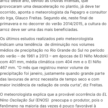
arroz deste ano, devido às chuvas intensas, que
provocaram uma desaceleração no plantio, já deve ter
ocorrido, aponta o meteorologista da Fepagro e consultor
do Irga, Glauco Freitas. Segundo ele, neste final de
primavera e no decorrer do verão 2014/2015, a cultura do
arroz deve ser uma das mais beneficiadas.
Os últimos estudos realizados pelo meteorologista
indicam uma tendência de diminuição nos volumes
médios de precipitação no Rio Grande do Sul no período
do verão – de 1961 a 2013 – em épocas de El Niño Modoki
com 401 mm, média climática com 404 mm e o El Niño
467 mm. “O mês que registrou menor volume de
precipitação foi janeiro, justamente quando grande parte
das lavouras de arroz necessita de tempo seco e com
maior incidência de radiação de onda curta”, diz Freitas.
O meteorologista explica que a provável ocorrência do
EL
Nino Oscilação Sul
(ENOS) preocupa o produtor, pois o
fenômeno na maioria das vezes é pouco favorável à