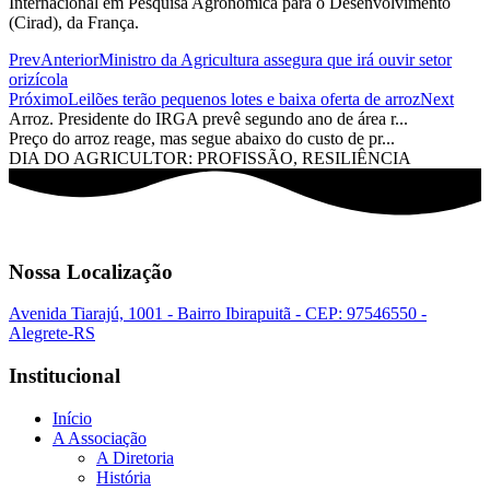
Internacional em Pesquisa Agronômica para o Desenvolvimento
(Cirad), da França.
Prev
Anterior
Ministro da Agricultura assegura que irá ouvir setor
orizícola
Próximo
Leilões terão pequenos lotes e baixa oferta de arroz
Next
Arroz. Presidente do IRGA prevê segundo ano de área r...
Preço do arroz reage, mas segue abaixo do custo de pr...
DIA DO AGRICULTOR: PROFISSÃO, RESILIÊNCIA
Nossa Localização
Avenida Tiarajú, 1001 - Bairro Ibirapuitã - CEP: 97546550 -
Alegrete-RS
Institucional
Início
A Associação
A Diretoria
História