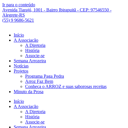
Ir para o conteúdo
Avenida Tiarajú, 1001 - Bairro Ibirapuitã - CEP: 97546550 -
Alegrete-RS
(55) 9 9686-5621
Início
A Associação
A Diretoria
História
Associe-se
Semana Arrozeira
Notícias
Projetos
Programa Paga Pedra
Arroz Faz Bem
Conheça o ARROZ e suas saborosas receitas
Minuto da Prosa
Início
A Associação
A Diretoria
História
Associe-se
Semana Arrozeira