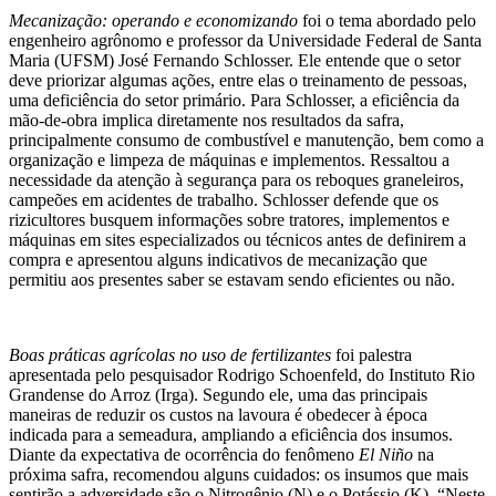
Mecanização: operando e economizando
foi o tema abordado pelo
engenheiro agrônomo e professor da Universidade Federal de Santa
Maria (UFSM) José Fernando Schlosser. Ele entende que o setor
deve priorizar algumas ações, entre elas o treinamento de pessoas,
uma deficiência do setor primário. Para Schlosser, a eficiência da
mão-de-obra implica diretamente nos resultados da safra,
principalmente consumo de combustível e manutenção, bem como a
organização e limpeza de máquinas e implementos. Ressaltou a
necessidade da atenção à segurança para os reboques graneleiros,
campeões em acidentes de trabalho. Schlosser defende que os
rizicultores busquem informações sobre tratores, implementos e
máquinas em sites especializados ou técnicos antes de definirem a
compra e apresentou alguns indicativos de mecanização que
permitiu aos presentes saber se estavam sendo eficientes ou não.
Boas práticas agrícolas no uso de fertilizantes
foi palestra
apresentada pelo pesquisador Rodrigo Schoenfeld, do Instituto Rio
Grandense do Arroz (Irga). Segundo ele, uma das principais
maneiras de reduzir os custos na lavoura é obedecer à época
indicada para a semeadura, ampliando a eficiência dos insumos.
Diante da expectativa de ocorrência do fenômeno
El Niño
na
próxima safra, recomendou alguns cuidados: os insumos que mais
sentirão a adversidade são o Nitrogênio (N) e o Potássio (K). “Neste