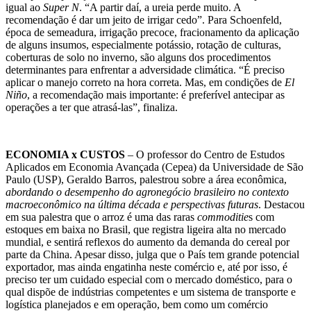
igual ao
Super N
. “A partir daí, a ureia perde muito. A
recomendação é dar um jeito de irrigar cedo”. Para Schoenfeld,
época de semeadura, irrigação precoce, fracionamento da aplicação
de alguns insumos, especialmente potássio, rotação de culturas,
coberturas de solo no inverno, são alguns dos procedimentos
determinantes para enfrentar a adversidade climática. “É preciso
aplicar o manejo correto na hora correta. Mas, em condições de
El
Niño
, a recomendação mais importante: é preferível antecipar as
operações a ter que atrasá-las”, finaliza.
ECONOMIA x CUSTOS
– O professor do Centro de Estudos
Aplicados em Economia Avançada (Cepea) da Universidade de São
Paulo (USP), Geraldo Barros, palestrou sobre a área econômica,
abordando o desempenho do agronegócio brasileiro no contexto
macroeconômico na última década e perspectivas futuras
. Destacou
em sua palestra que o arroz é uma das raras
commoditie
s com
estoques em baixa no Brasil, que registra ligeira alta no mercado
mundial, e sentirá reflexos do aumento da demanda do cereal por
parte da China. Apesar disso, julga que o País tem grande potencial
exportador, mas ainda engatinha neste comércio e, até por isso, é
preciso ter um cuidado especial com o mercado doméstico, para o
qual dispõe de indústrias competentes e um sistema de transporte e
logística planejados e em operação, bem como um comércio