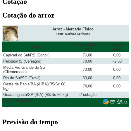
Cotação
Cotação do arroz
Arroz - Mercado Físico
Fonte: Notícias Agrícolas
Preço (R$/sc 50
Variação
Praça
kg)
(%)
Capivari do Sul/RS (Coripil)
76,00
0,00
Pelotas/RS (Cereagro)
78,00
+2,63
Média Rio Grande do Sul
70,00
0,00
(Clicmercado)
Rio do Sul/SC (Cravil)
60,00
0,00
Oeste da Bahia/BA (AIBA)(R$/Sc 60
74,00
0,00
kg)
Guaratinguetá/SP (IEA) (R$/Sc 60 kg)
s/ cotação
-
Fech. 07/08/2026
Previsão do tempo