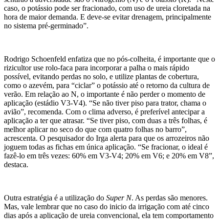
caso, o potássio pode ser fracionado, com uso de ureia cloretada na
hora de maior demanda. E deve-se evitar drenagem, principalmente
no sistema pré-germinado”.
Rodrigo Schoenfeld enfatiza que no pós-colheita, é importante que o
rizicultor use rolo-faca para incorporar a palha o mais rápido
possível, evitando perdas no solo, e utilize plantas de cobertura,
como o azevém, para “ciclar” o potássio até o retorno da cultura de
verão. Em relação ao N, o importante é não perder o momento de
aplicação (estádio V3-V4). “Se não tiver piso para trator, chama o
avião”, recomenda. Com o clima adverso, é preferível antecipar a
aplicação a ter que atrasar. “Se tiver piso, com duas a três folhas, é
melhor aplicar no seco do que com quatro folhas no barro”,
acrescenta. O pesquisador do Irga alerta para que os arrozeiros não
joguem todas as fichas em única aplicação. “Se fracionar, o ideal é
fazê-lo em três vezes: 60% em V3-V4; 20% em V6; e 20% em V8”,
destaca.
Outra estratégia é a utilização do
Super N
. As perdas são menores.
Mas, vale lembrar que no caso do inicio da irrigação com até cinco
dias após a aplicação de ureia convencional, ela tem comportamento