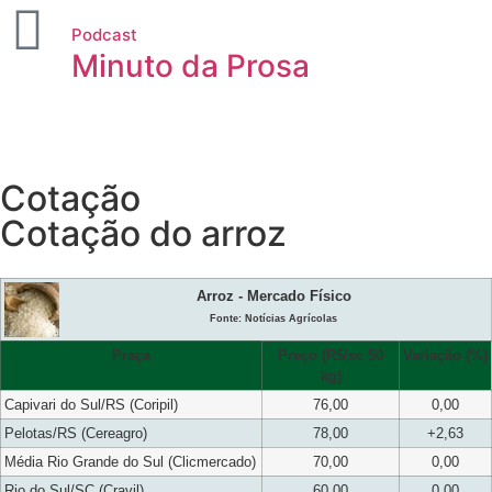
Podcast
Minuto da Prosa
Cotação
Cotação do arroz
Arroz - Mercado Físico
Fonte: Notícias Agrícolas
Praça
Preço (R$/sc 50
Variação (%)
kg)
Capivari do Sul/RS (Coripil)
76,00
0,00
Pelotas/RS (Cereagro)
78,00
+2,63
Média Rio Grande do Sul (Clicmercado)
70,00
0,00
Rio do Sul/SC (Cravil)
60,00
0,00