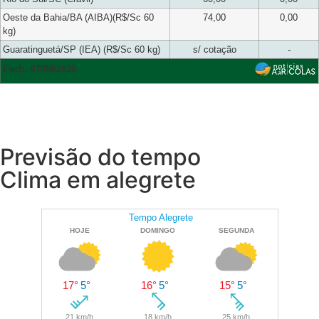
Oeste da Bahia/BA (AIBA)(R$/Sc 60
74,00
0,00
kg)
Guaratinguetá/SP (IEA) (R$/Sc 60 kg)
s/ cotação
-
Fech. 07/08/2026
Previsão do tempo
Clima em alegrete