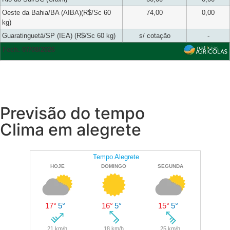
Oeste da Bahia/BA (AIBA)(R$/Sc 60
74,00
0,00
kg)
Guaratinguetá/SP (IEA) (R$/Sc 60 kg)
s/ cotação
-
Fech. 07/08/2026
Previsão do tempo
Clima em alegrete