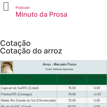
Podcast
Minuto da Prosa
Cotação
Cotação do arroz
Arroz - Mercado Físico
Fonte: Notícias Agrícolas
Praça
Preço (R$/sc 50
Variação (%)
kg)
Capivari do Sul/RS (Coripil)
76,00
0,00
Pelotas/RS (Cereagro)
78,00
+2,63
Média Rio Grande do Sul (Clicmercado)
70,00
0,00
Rio do Sul/SC (Cravil)
60,00
0,00