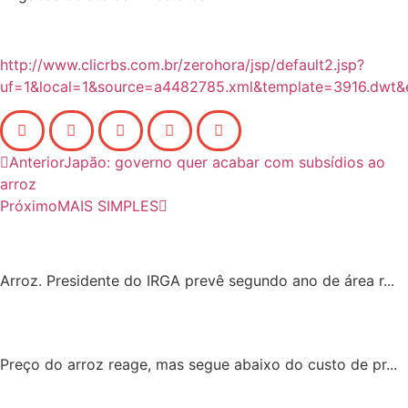
http://www.clicrbs.com.br/zerohora/jsp/default2.jsp?
uf=1&local=1&source=a4482785.xml&template=3916.dwt&
Anterior
Japão: governo quer acabar com subsídios ao
arroz
Próximo
MAIS SIMPLES
Arroz. Presidente do IRGA prevê segundo ano de área r...
Preço do arroz reage, mas segue abaixo do custo de pr...