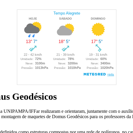
us Geodésicos
 da UNIPAMPA/IFFar realizaram e orientaram, juntamente com o auxílio 
e montagem de maquetes de Domus Geodésicos para os professores da 
finidos como estruturas compostas por uma rede de polígonos, no caso