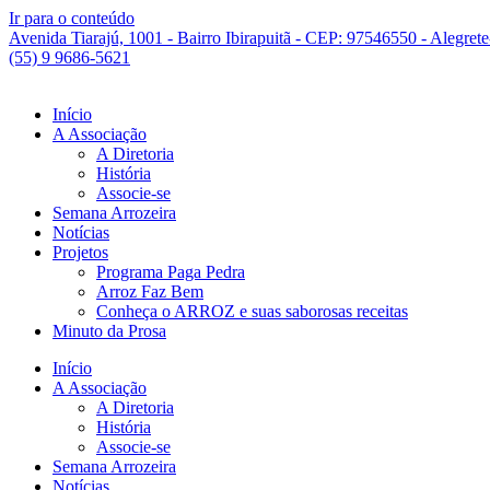
Ir para o conteúdo
Avenida Tiarajú, 1001 - Bairro Ibirapuitã - CEP: 97546550 - Alegret
(55) 9 9686-5621
Início
A Associação
A Diretoria
História
Associe-se
Semana Arrozeira
Notícias
Projetos
Programa Paga Pedra
Arroz Faz Bem
Conheça o ARROZ e suas saborosas receitas
Minuto da Prosa
Início
A Associação
A Diretoria
História
Associe-se
Semana Arrozeira
Notícias