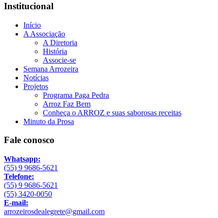
Institucional
Início
A Associação
A Diretoria
História
Associe-se
Semana Arrozeira
Notícias
Projetos
Programa Paga Pedra
Arroz Faz Bem
Conheça o ARROZ e suas saborosas receitas
Minuto da Prosa
Fale conosco
Whatsapp:
(55) 9 9686-5621
Telefone:
(55) 9 9686-5621
(55) 3420-0050
E-mail:
arrozeirosdealegrete@gmail.com