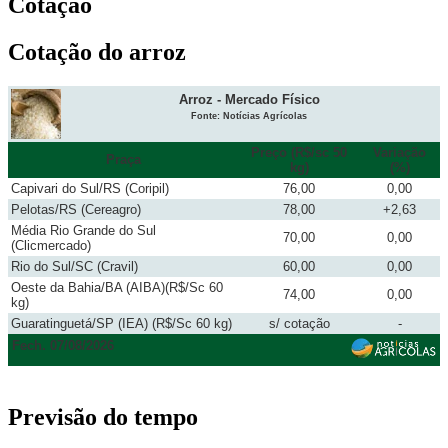
Cotação
Cotação do arroz
Arroz - Mercado Físico
Fonte: Notícias Agrícolas
Preço (R$/sc 50
Variação
Praça
kg)
(%)
Capivari do Sul/RS (Coripil)
76,00
0,00
Pelotas/RS (Cereagro)
78,00
+2,63
Média Rio Grande do Sul
70,00
0,00
(Clicmercado)
Rio do Sul/SC (Cravil)
60,00
0,00
Oeste da Bahia/BA (AIBA)(R$/Sc 60
74,00
0,00
kg)
Guaratinguetá/SP (IEA) (R$/Sc 60 kg)
s/ cotação
-
Fech. 07/08/2026
Previsão do tempo