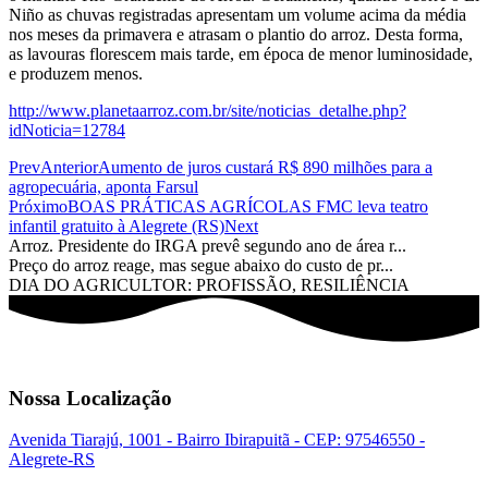
Niño as chuvas registradas apresentam um volume acima da média
nos meses da primavera e atrasam o plantio do arroz. Desta forma,
as lavouras florescem mais tarde, em época de menor luminosidade,
e produzem menos.
http://www.planetaarroz.com.br/site/noticias_detalhe.php?
idNoticia=12784
Prev
Anterior
Aumento de juros custará R$ 890 milhões para a
agropecuária, aponta Farsul
Próximo
BOAS PRÁTICAS AGRÍCOLAS FMC leva teatro
infantil gratuito à Alegrete (RS)
Next
Arroz. Presidente do IRGA prevê segundo ano de área r...
Preço do arroz reage, mas segue abaixo do custo de pr...
DIA DO AGRICULTOR: PROFISSÃO, RESILIÊNCIA
Nossa Localização
Avenida Tiarajú, 1001 - Bairro Ibirapuitã - CEP: 97546550 -
Alegrete-RS