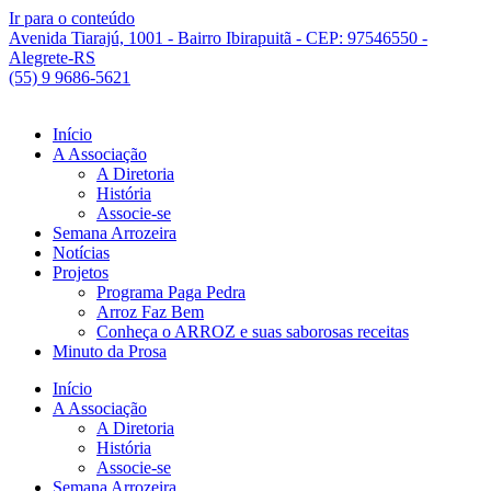
Ir para o conteúdo
Avenida Tiarajú, 1001 - Bairro Ibirapuitã - CEP: 97546550 -
Alegrete-RS
(55) 9 9686-5621
Início
A Associação
A Diretoria
História
Associe-se
Semana Arrozeira
Notícias
Projetos
Programa Paga Pedra
Arroz Faz Bem
Conheça o ARROZ e suas saborosas receitas
Minuto da Prosa
Início
A Associação
A Diretoria
História
Associe-se
Semana Arrozeira