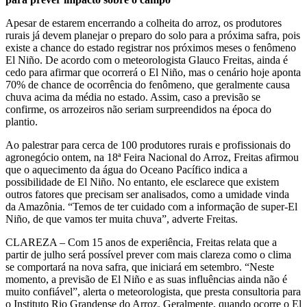
Apesar de estarem encerrando a colheita do arroz, os produtores
rurais já devem planejar o preparo do solo para a próxima safra, pois
existe a chance do estado registrar nos próximos meses o fenômeno
El Niño. De acordo com o meteorologista Glauco Freitas, ainda é
cedo para afirmar que ocorrerá o El Niño, mas o cenário hoje aponta
70% de chance de ocorrência do fenômeno, que geralmente causa
chuva acima da média no estado. Assim, caso a previsão se
confirme, os arrozeiros não seriam surpreendidos na época do
plantio.
Ao palestrar para cerca de 100 produtores rurais e profissionais do
agronegócio ontem, na 18ª Feira Nacional do Arroz, Freitas afirmou
que o aquecimento da água do Oceano Pacífico indica a
possibilidade de El Niño. No entanto, ele esclarece que existem
outros fatores que precisam ser analisados, como a umidade vinda
da Amazônia. “Temos de ter cuidado com a informação de super-El
Niño, de que vamos ter muita chuva”, adverte Freitas.
CLAREZA – Com 15 anos de experiência, Freitas relata que a
partir de julho será possível prever com mais clareza como o clima
se comportará na nova safra, que iniciará em setembro. “Neste
momento, a previsão de El Niño e as suas influências ainda não é
muito confiável”, alerta o meteorologista, que presta consultoria para
o Instituto Rio Grandense do Arroz. Geralmente, quando ocorre o El