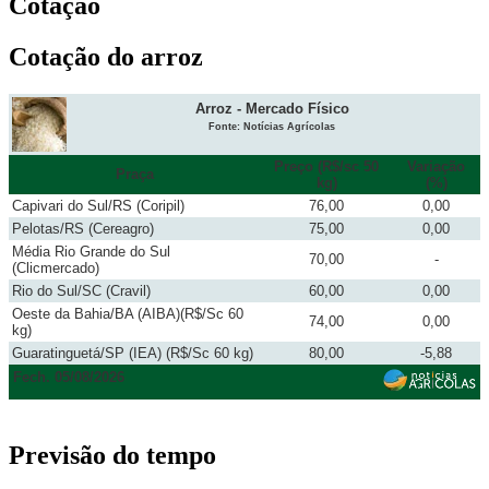
Cotação
Cotação do arroz
Arroz - Mercado Físico
Fonte: Notícias Agrícolas
Preço (R$/sc 50
Variação
Praça
kg)
(%)
Capivari do Sul/RS (Coripil)
76,00
0,00
Pelotas/RS (Cereagro)
75,00
0,00
Média Rio Grande do Sul
70,00
-
(Clicmercado)
Rio do Sul/SC (Cravil)
60,00
0,00
Oeste da Bahia/BA (AIBA)(R$/Sc 60
74,00
0,00
kg)
Guaratinguetá/SP (IEA) (R$/Sc 60 kg)
80,00
-5,88
Fech. 05/08/2026
Previsão do tempo