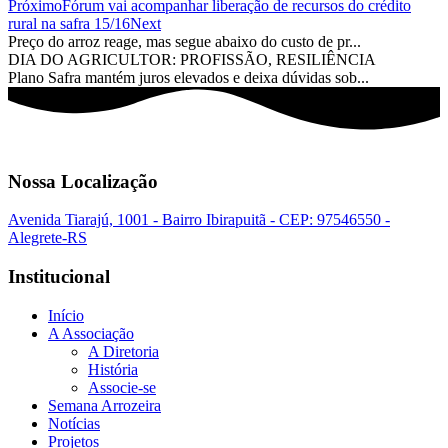
Próximo
Fórum vai acompanhar liberação de recursos do crédito
rural na safra 15/16
Next
Preço do arroz reage, mas segue abaixo do custo de pr...
DIA DO AGRICULTOR: PROFISSÃO, RESILIÊNCIA
Plano Safra mantém juros elevados e deixa dúvidas sob...
Nossa Localização
Avenida Tiarajú, 1001 - Bairro Ibirapuitã - CEP: 97546550 -
Alegrete-RS
Institucional
Início
A Associação
A Diretoria
História
Associe-se
Semana Arrozeira
Notícias
Projetos