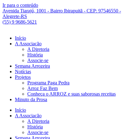
Ir para o conteúdo
Avenida Tiarajú, 1001 - Bairro Ibirapuitã - CEP: 97546550 -
Alegrete-RS
(55) 9 9686-5621
Início
A Associação
A Diretoria
História
Associe-se
Semana Arrozeira
Notícias
Projetos
Programa Paga Pedra
Arroz Faz Bem
Conheça o ARROZ e suas saborosas receitas
Minuto da Prosa
Início
A Associação
A Diretoria
História
Associe-se
Semana Arrozeira