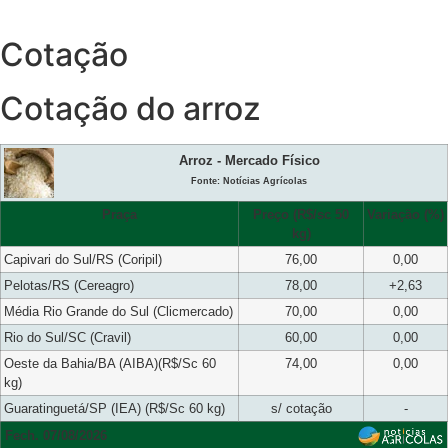
Cotação
Cotação do arroz
Arroz - Mercado Físico
Fonte: Notícias Agrícolas
Praça
Preço (R$/sc 50
Variação (%)
kg)
Capivari do Sul/RS (Coripil)
76,00
0,00
Pelotas/RS (Cereagro)
78,00
+2,63
Média Rio Grande do Sul (Clicmercado)
70,00
0,00
Rio do Sul/SC (Cravil)
60,00
0,00
Oeste da Bahia/BA (AIBA)(R$/Sc 60
74,00
0,00
kg)
Guaratinguetá/SP (IEA) (R$/Sc 60 kg)
s/ cotação
-
Fech. 07/08/2026