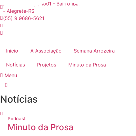
Ir
Avenida Tiarajú, 1001 - Bairro Ibirapuitã - CEP: 97546550
para
- Alegrete-RS
o
(55) 9 9686-5621
conteúdo
Início
A Associação
Semana Arrozeira
Notícias
Projetos
Minuto da Prosa
Menu
Notícias
Podcast
Minuto da Prosa