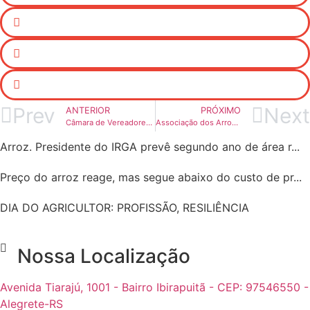
Prev
Next
ANTERIOR
PRÓXIMO
Câmara de Vereadores é apresentada ao Projeto Agro Verde Oliva
Associação dos Arrozeiros realiza adesão do Paga Pedra em Quaraí
Arroz. Presidente do IRGA prevê segundo ano de área r...
Preço do arroz reage, mas segue abaixo do custo de pr...
DIA DO AGRICULTOR: PROFISSÃO, RESILIÊNCIA
Nossa Localização
Avenida Tiarajú, 1001 - Bairro Ibirapuitã - CEP: 97546550 -
Alegrete-RS