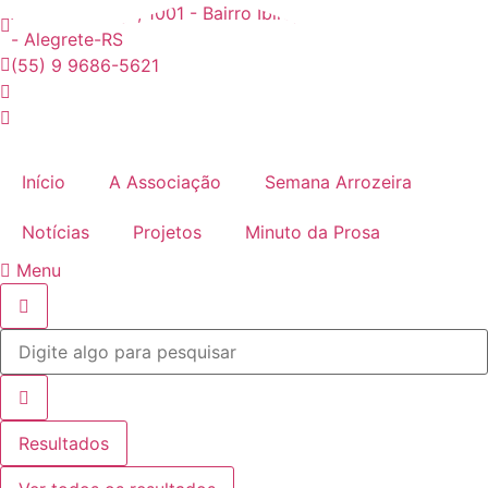
Ir
Avenida Tiarajú, 1001 - Bairro Ibirapuitã - CEP: 97546550
para
- Alegrete-RS
o
(55) 9 9686-5621
conteúdo
Início
A Associação
Semana Arrozeira
Notícias
Projetos
Minuto da Prosa
Menu
Pesquisar
...
Resultados