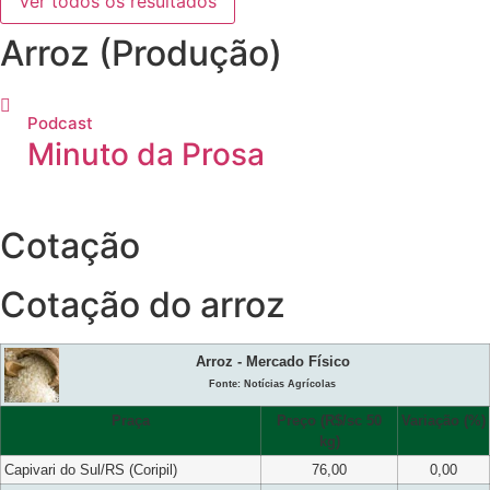
Ver todos os resultados
Arroz (Produção)
Podcast
Minuto da Prosa
Cotação
Cotação do arroz
Arroz - Mercado Físico
Fonte: Notícias Agrícolas
Praça
Preço (R$/sc 50
Variação (%)
kg)
Capivari do Sul/RS (Coripil)
76,00
0,00