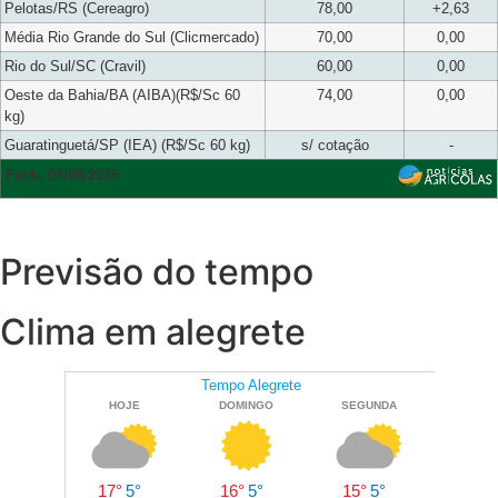
Pelotas/RS (Cereagro)
78,00
+2,63
Média Rio Grande do Sul (Clicmercado)
70,00
0,00
Rio do Sul/SC (Cravil)
60,00
0,00
Oeste da Bahia/BA (AIBA)(R$/Sc 60
74,00
0,00
kg)
Guaratinguetá/SP (IEA) (R$/Sc 60 kg)
s/ cotação
-
Fech. 07/08/2026
Previsão do tempo
Clima em alegrete