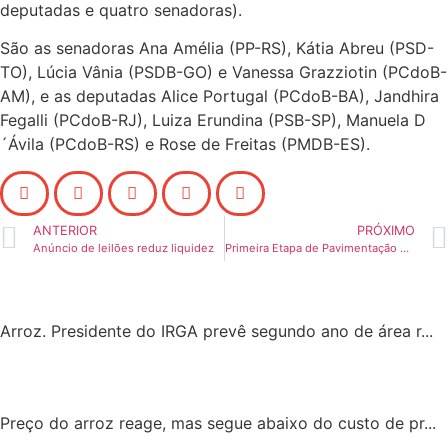
deputadas e quatro senadoras).
São as senadoras Ana Amélia (PP-RS), Kátia Abreu (PSD-
TO), Lúcia Vânia (PSDB-GO) e Vanessa Grazziotin (PCdoB-
AM), e as deputadas Alice Portugal (PCdoB-BA), Jandhira
Fegalli (PCdoB-RJ), Luiza Erundina (PSB-SP), Manuela D
´Ávila (PCdoB-RS) e Rose de Freitas (PMDB-ES).
ANTERIOR
PRÓXIMO
Anúncio de leilões reduz liquidez
Primeira Etapa de Pavimentação da RS 566 deverá estar concluída até a próxima safra
Arroz. Presidente do IRGA prevê segundo ano de área r...
Preço do arroz reage, mas segue abaixo do custo de pr...