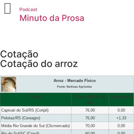
Podcast
Minuto da Prosa
Cotação
Cotação do arroz
Arroz - Mercado Físico
Fonte: Notícias Agrícolas
Praça
Preço (R$/sc 50
Variação (%)
kg)
Capivari do Sul/RS (Coripil)
76,00
0,00
Pelotas/RS (Cereagro)
76,00
+1,33
Média Rio Grande do Sul (Clicmercado)
70,00
0,00
Rio do Sul/SC (Cravil)
60,00
0,00