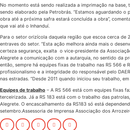
No momento está sendo realizada a imprimação na base, tip
sendo elaborado pela Petrobrás. “Estamos aguardando o pro
obra até a próxima safra estará concluída a obra”, coment
que vai até o Inhanduí.
Para o setor orizícola daquela região que escoa cerca de
entraves do setor. “Esta ação melhora ainda mais o desen
certeza segurança, exalta o vice-presidente da Associaçã
Alegrete a comunicação com a autarquia, no sentido da pr
então, sempre há equipes fixas de trabalho nas RS 566 e R
profissionalismo e a integridade do responsável pelo DAE
nas estradas. “Desde 2011 quando iniciou seu trabalho, em
Equipes de trabalho
– A RS 566 está com equipes fixas fa
terceirizada. Já a RS 183 está com o trabalho das patrola
Alegrete. O encascalhamento da RS183 só está dependendo
setembro.Assessoria de Imprensa Associação dos Arrozeir