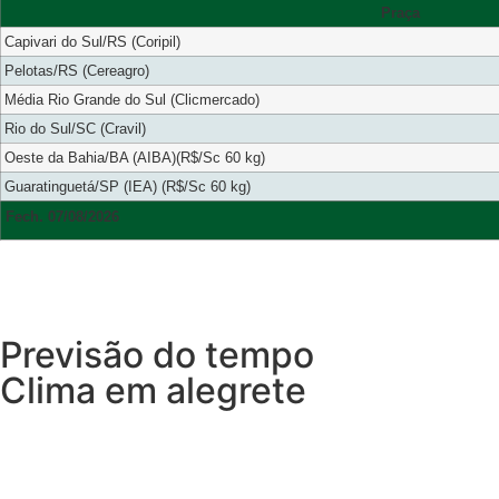
Praça
Capivari do Sul/RS (Coripil)
Pelotas/RS (Cereagro)
Média Rio Grande do Sul (Clicmercado)
Rio do Sul/SC (Cravil)
Oeste da Bahia/BA (AIBA)(R$/Sc 60 kg)
Guaratinguetá/SP (IEA) (R$/Sc 60 kg)
Fech. 07/08/2026
Previsão do tempo
Clima em alegrete