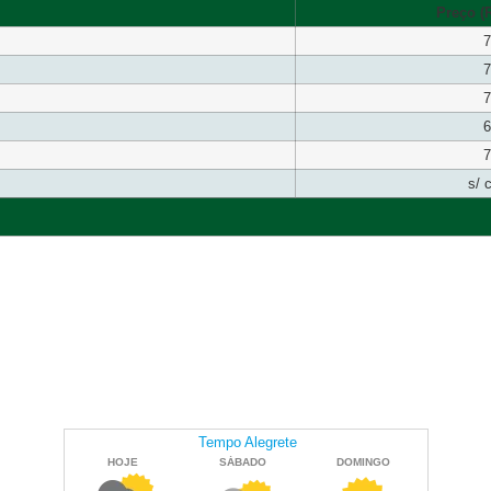
Preço (R
7
7
7
6
7
s/ 