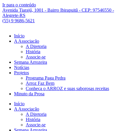
Ir para o conteúdo
Avenida Tiarajú, 1001 - Bairro Ibirapuitã - CEP: 97546550 -
Alegrete-RS
(55) 9 9686-5621
Início
A Associação
A Diretoria
História
Associe-se
Semana Arrozeira
Notícias
Projetos
Programa Paga Pedra
Arroz Faz Bem
Conheça o ARROZ e suas saborosas receitas
Minuto da Prosa
Início
A Associação
A Diretoria
História
Associe-se
Semana Arrozeira