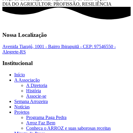
DIA DO AGRICULTOR: PROFISSÃO, RESILIÊNCIA
Nossa Localização
Avenida Tiarajú, 1001 - Bairro Ibirapuitã - CEP: 97546550 -
Alegrete-RS
Institucional
Início
A Associação
A Diretoria
História
Associe-se
Semana Arrozeira
Notícias
Projetos
Programa Paga Pedra
Arroz Faz Bem
Conheça o ARROZ e suas saborosas receitas