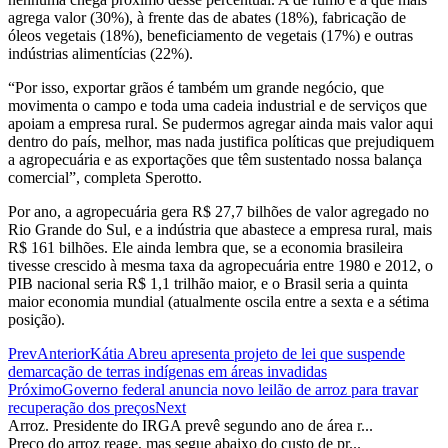
agrega valor (30%), à frente das de abates (18%), fabricação de
óleos vegetais (18%), beneficiamento de vegetais (17%) e outras
indústrias alimentícias (22%).
“Por isso, exportar grãos é também um grande negócio, que
movimenta o campo e toda uma cadeia industrial e de serviços que
apoiam a empresa rural. Se pudermos agregar ainda mais valor aqui
dentro do país, melhor, mas nada justifica políticas que prejudiquem
a agropecuária e as exportações que têm sustentado nossa balança
comercial”, completa Sperotto.
Por ano, a agropecuária gera R$ 27,7 bilhões de valor agregado no
Rio Grande do Sul, e a indústria que abastece a empresa rural, mais
R$ 161 bilhões. Ele ainda lembra que, se a economia brasileira
tivesse crescido à mesma taxa da agropecuária entre 1980 e 2012, o
PIB nacional seria R$ 1,1 trilhão maior, e o Brasil seria a quinta
maior economia mundial (atualmente oscila entre a sexta e a sétima
posição).
Prev
Anterior
Kátia Abreu apresenta projeto de lei que suspende
demarcação de terras indígenas em áreas invadidas
Próximo
Governo federal anuncia novo leilão de arroz para travar
recuperação dos preços
Next
Arroz. Presidente do IRGA prevê segundo ano de área r...
Preço do arroz reage, mas segue abaixo do custo de pr...