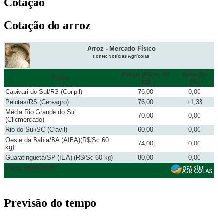
Cotação
Cotação do arroz
Arroz - Mercado Físico
Fonte: Notícias Agrícolas
Preço (R$/sc 50
Variação
Praça
kg)
(%)
Capivari do Sul/RS (Coripil)
76,00
0,00
Pelotas/RS (Cereagro)
76,00
+1,33
Média Rio Grande do Sul
70,00
0,00
(Clicmercado)
Rio do Sul/SC (Cravil)
60,00
0,00
Oeste da Bahia/BA (AIBA)(R$/Sc 60
74,00
0,00
kg)
Guaratinguetá/SP (IEA) (R$/Sc 60 kg)
80,00
0,00
Fech. 06/08/2026
Previsão do tempo