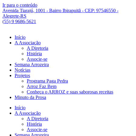
Ir para o conteúdo
Avenida Tiarajú, 1001 - Bairro Ibirapuitã - CEP: 97546550 -
Alegrete-RS
(55) 9 9686-5621
Início
A Associação
A Diretoria
História
Associe-se
Semana Arrozeira
Notícias
Projetos
Programa Paga Pedra
Arroz Faz Bem
Conheça o ARROZ e suas saborosas receitas
Minuto da Prosa
Início
A Associação
A Diretoria
História
Associe-se
Semana Arrozeira