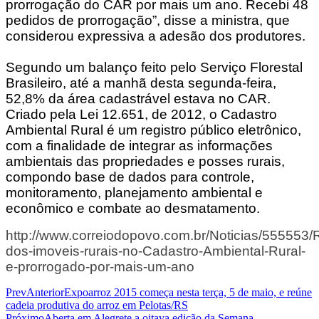
prorrogação do CAR por mais um ano. Recebi 48
pedidos de prorrogação”, disse a ministra, que
considerou expressiva a adesão dos produtores.
Segundo um balanço feito pelo Serviço Florestal
Brasileiro, até a manhã desta segunda-feira,
52,8% da área cadastrável estava no CAR.
Criado pela Lei 12.651, de 2012, o Cadastro
Ambiental Rural é um registro público eletrônico,
com a finalidade de integrar as informações
ambientais das propriedades e posses rurais,
compondo base de dados para controle,
monitoramento, planejamento ambiental e
econômico e combate ao desmatamento.
http://www.correiodopovo.com.br/Noticias/555553/R
dos-imoveis-rurais-no-Cadastro-Ambiental-Rural-
e-prorrogado-por-mais-um-ano
Prev
Anterior
Expoarroz 2015 começa nesta terça, 5 de maio, e reúne
cadeia produtiva do arroz em Pelotas/RS
Próximo
Aberta em Alegrete a oitava edição da Semana