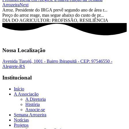
Arrozeira
Next
Arroz. Presidente do IRGA prevê segundo ano de área r...
Preço do arroz reage, mas segue abaixo do custo de pr...
DIA DO AGRICULTOR: PROFISSÃO, RESILIÊNCIA
Nossa Localização
Avenida Tiarajú, 1001 - Bairro Ibirapuitã - CEP: 97546550 -
Alegrete-RS
Institucional
Início
A Associação
A Diretoria
História
Associe-se
Semana Arrozeira
Notícias
Projetos