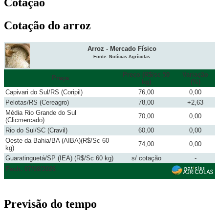
Cotação
Cotação do arroz
Arroz - Mercado Físico
Fonte: Notícias Agrícolas
Preço (R$/sc 50
Variação
Praça
kg)
(%)
Capivari do Sul/RS (Coripil)
76,00
0,00
Pelotas/RS (Cereagro)
78,00
+2,63
Média Rio Grande do Sul
70,00
0,00
(Clicmercado)
Rio do Sul/SC (Cravil)
60,00
0,00
Oeste da Bahia/BA (AIBA)(R$/Sc 60
74,00
0,00
kg)
Guaratinguetá/SP (IEA) (R$/Sc 60 kg)
s/ cotação
-
Fech. 07/08/2026
Previsão do tempo