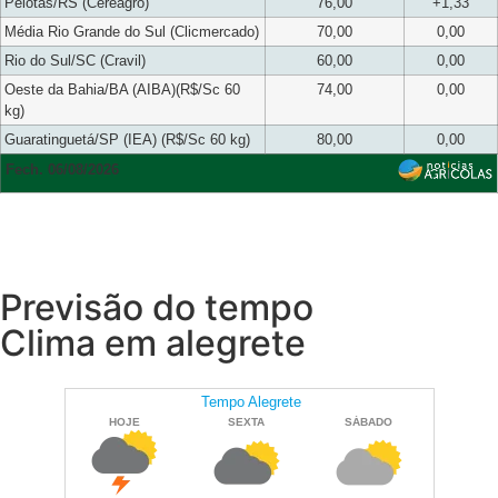
Pelotas/RS (Cereagro)
76,00
+1,33
Média Rio Grande do Sul (Clicmercado)
70,00
0,00
Rio do Sul/SC (Cravil)
60,00
0,00
Oeste da Bahia/BA (AIBA)(R$/Sc 60
74,00
0,00
kg)
Guaratinguetá/SP (IEA) (R$/Sc 60 kg)
80,00
0,00
Fech. 06/08/2026
Previsão do tempo
Clima em alegrete