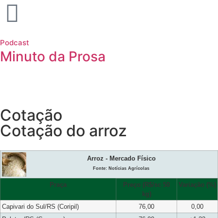
Podcast
Minuto da Prosa
Cotação
Cotação do arroz
Arroz - Mercado Físico
Fonte: Notícias Agrícolas
Praça
Preço (R$/sc 50
Variação (%)
kg)
Capivari do Sul/RS (Coripil)
76,00
0,00