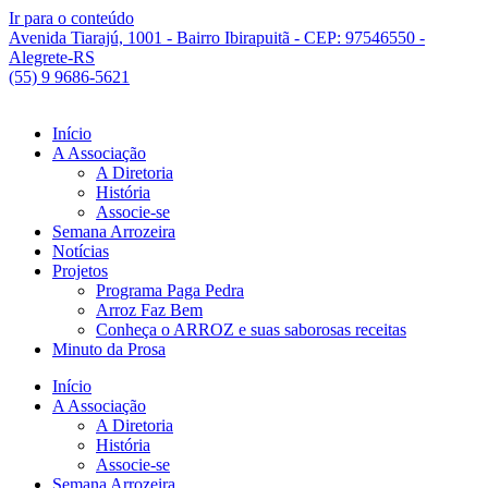
Ir para o conteúdo
Avenida Tiarajú, 1001 - Bairro Ibirapuitã - CEP: 97546550 -
Alegrete-RS
(55) 9 9686-5621
Início
A Associação
A Diretoria
História
Associe-se
Semana Arrozeira
Notícias
Projetos
Programa Paga Pedra
Arroz Faz Bem
Conheça o ARROZ e suas saborosas receitas
Minuto da Prosa
Início
A Associação
A Diretoria
História
Associe-se
Semana Arrozeira