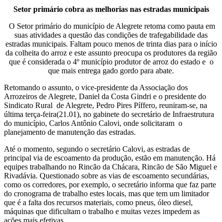
Setor primário cobra as melhorias nas estradas municipais
O Setor primário do município de Alegrete retoma como pauta em
suas atividades a questão das condições de trafegabilidade das
estradas municipais. Faltam pouco menos de trinta dias para o início
da colheita do arroz e este assunto preocupa os produtores da região
que é considerada o 4º município produtor de arroz do estado e o
que mais entrega gado gordo para abate.
Retomando o assunto, o vice-presidente da Associação dos
Arrozeiros de Alegrete, Daniel da Costa Gindri e o presidente do
Sindicato Rural de Alegrete, Pedro Pires Píffero, reuniram-se, na
última terça-feira(21.01), no gabinete do secretário de Infraestrutura
do município, Carlos Antônio Calovi, onde solicitaram o
planejamento de manutenção das estradas.
Até o momento, segundo o secretário Calovi, as estradas de
principal via de escoamento da produção, estão em manutenção. Há
equipes trabalhando no Rincão da Chácara, Rincão de São Miguel e
Rivadávia. Questionado sobre as vias de escoamento secundárias,
como os corredores, por exemplo, o secretário informa que faz parte
do cronograma de trabalho estes locais, mas que tem um limitador
que é a falta dos recursos materiais, como pneus, óleo diesel,
máquinas que dificultam o trabalho e muitas vezes impedem as
ações mais efetivas.