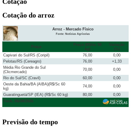
Cotação
Cotação do arroz
Arroz - Mercado Físico
Fonte: Notícias Agrícolas
Preço (R$/sc 50
Variação
Praça
kg)
(%)
Capivari do Sul/RS (Coripil)
76,00
0,00
Pelotas/RS (Cereagro)
76,00
+1,33
Média Rio Grande do Sul
70,00
0,00
(Clicmercado)
Rio do Sul/SC (Cravil)
60,00
0,00
Oeste da Bahia/BA (AIBA)(R$/Sc 60
74,00
0,00
kg)
Guaratinguetá/SP (IEA) (R$/Sc 60 kg)
80,00
0,00
Fech. 06/08/2026
Previsão do tempo