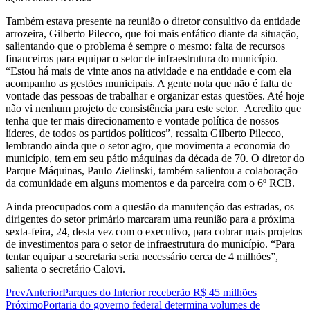
Também estava presente na reunião o diretor consultivo da entidade
arrozeira, Gilberto Pilecco, que foi mais enfático diante da situação,
salientando que o problema é sempre o mesmo: falta de recursos
financeiros para equipar o setor de infraestrutura do município.
“Estou há mais de vinte anos na atividade e na entidade e com ela
acompanho as gestões municipais. A gente nota que não é falta de
vontade das pessoas de trabalhar e organizar estas questões. Até hoje
não vi nenhum projeto de consistência para este setor. Acredito que
tenha que ter mais direcionamento e vontade política de nossos
líderes, de todos os partidos políticos”, ressalta Gilberto Pilecco,
lembrando ainda que o setor agro, que movimenta a economia do
município, tem em seu pátio máquinas da década de 70. O diretor do
Parque Máquinas, Paulo Zielinski, também salientou a colaboração
da comunidade em alguns momentos e da parceira com o 6º RCB.
Ainda preocupados com a questão da manutenção das estradas, os
dirigentes do setor primário marcaram uma reunião para a próxima
sexta-feira, 24, desta vez com o executivo, para cobrar mais projetos
de investimentos para o setor de infraestrutura do município. “Para
tentar equipar a secretaria seria necessário cerca de 4 milhões”,
salienta o secretário Calovi.
Prev
Anterior
Parques do Interior receberão R$ 45 milhões
Próximo
Portaria do governo federal determina volumes de