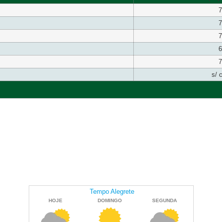
7
7
7
6
7
s/ 