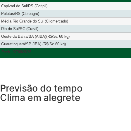
Capivari do Sul/RS (Coripil)
Pelotas/RS (Cereagro)
Média Rio Grande do Sul (Clicmercado)
Rio do Sul/SC (Cravil)
Oeste da Bahia/BA (AIBA)(R$/Sc 60 kg)
Guaratinguetá/SP (IEA) (R$/Sc 60 kg)
Fech. 07/08/2026
Previsão do tempo
Clima em alegrete