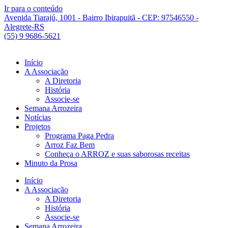
Ir para o conteúdo
Avenida Tiarajú, 1001 - Bairro Ibirapuitã - CEP: 97546550 -
Alegrete-RS
(55) 9 9686-5621
Início
A Associação
A Diretoria
História
Associe-se
Semana Arrozeira
Notícias
Projetos
Programa Paga Pedra
Arroz Faz Bem
Conheça o ARROZ e suas saborosas receitas
Minuto da Prosa
Início
A Associação
A Diretoria
História
Associe-se
Semana Arrozeira