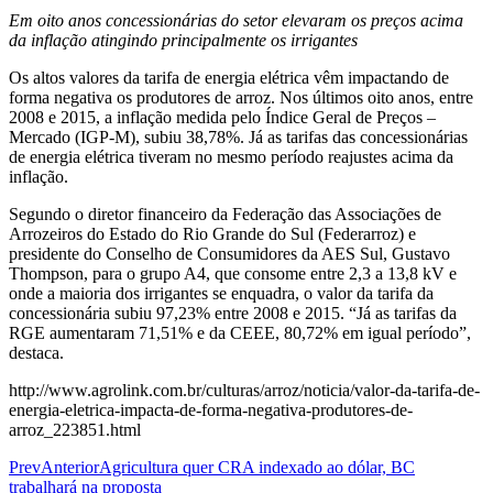
Em oito anos concessionárias do setor elevaram os preços acima
da inflação atingindo principalmente os irrigantes
Os altos valores da tarifa de energia elétrica vêm impactando de
forma negativa os produtores de arroz. Nos últimos oito anos, entre
2008 e 2015, a inflação medida pelo Índice Geral de Preços –
Mercado (IGP-M), subiu 38,78%. Já as tarifas das concessionárias
de energia elétrica tiveram no mesmo período reajustes acima da
inflação.
Segundo o diretor financeiro da Federação das Associações de
Arrozeiros do Estado do Rio Grande do Sul (Federarroz) e
presidente do Conselho de Consumidores da AES Sul, Gustavo
Thompson, para o grupo A4, que consome entre 2,3 a 13,8 kV e
onde a maioria dos irrigantes se enquadra, o valor da tarifa da
concessionária subiu 97,23% entre 2008 e 2015. “Já as tarifas da
RGE aumentaram 71,51% e da CEEE, 80,72% em igual período”,
destaca.
http://www.agrolink.com.br/culturas/arroz/noticia/valor-da-tarifa-de-
energia-eletrica-impacta-de-forma-negativa-produtores-de-
arroz_223851.html
Prev
Anterior
Agricultura quer CRA indexado ao dólar, BC
trabalhará na proposta