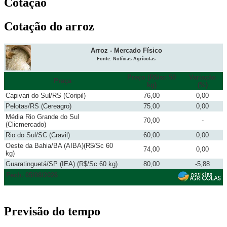
Cotação
Cotação do arroz
Arroz - Mercado Físico
Fonte: Notícias Agrícolas
Preço (R$/sc 50
Variação
Praça
kg)
(%)
Capivari do Sul/RS (Coripil)
76,00
0,00
Pelotas/RS (Cereagro)
75,00
0,00
Média Rio Grande do Sul
70,00
-
(Clicmercado)
Rio do Sul/SC (Cravil)
60,00
0,00
Oeste da Bahia/BA (AIBA)(R$/Sc 60
74,00
0,00
kg)
Guaratinguetá/SP (IEA) (R$/Sc 60 kg)
80,00
-5,88
Fech. 05/08/2026
Previsão do tempo