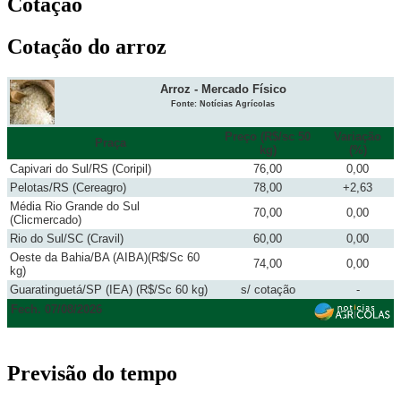
Cotação
Cotação do arroz
Arroz - Mercado Físico
Fonte: Notícias Agrícolas
Preço (R$/sc 50
Variação
Praça
kg)
(%)
Capivari do Sul/RS (Coripil)
76,00
0,00
Pelotas/RS (Cereagro)
78,00
+2,63
Média Rio Grande do Sul
70,00
0,00
(Clicmercado)
Rio do Sul/SC (Cravil)
60,00
0,00
Oeste da Bahia/BA (AIBA)(R$/Sc 60
74,00
0,00
kg)
Guaratinguetá/SP (IEA) (R$/Sc 60 kg)
s/ cotação
-
Fech. 07/08/2026
Previsão do tempo