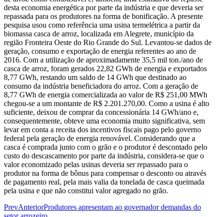
desta economia energética por parte da indústria e que deveria ser
repassada para os produtores na forma de bonificação. A presente
pesquisa usou como referência uma usina termelétrica a partir da
biomassa casca de arroz, localizada em Alegrete, município da
região Fronteira Oeste do Rio Grande do Sul. Levantou-se dados de
geração, consumo e exportação de energia referentes ao ano de
2016. Com a utilização de aproximadamente 35,5 mil ton./ano de
casca de arroz, foram gerados 22,82 GWh de energia e exportados
8,77 GWh, restando um saldo de 14 GWh que destinado ao
consumo da indústria beneficiadora do arroz. Com a geração de
8,77 GWh de energia comercializada ao valor de R$ 251,00 MWh
chegou-se a um montante de R$ 2.201.270,00. Como a usina é alto
suficiente, deixou de comprar da concessionária 14 GWh/ano e,
consequentemente, obteve uma economia muito significativa, sem
levar em conta a receita dos incentivos fiscais pago pelo governo
federal pela geração de energia renovável. Considerando que a
casca é comprada junto com o grão e o produtor é descontado pelo
custo do descascamento por parte da indústria, considera-se que o
valor economizado pelas usinas deveria ser repassado para o
produtor na forma de bônus para compensar o desconto ou através
de pagamento real, pela mais valia da tonelada de casca queimada
pela usina e que não constitui valor agregado no grão.
Prev
Anterior
Produtores apresentam ao governador demandas do
setor arrozeiro