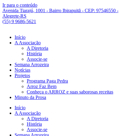
Ir para o conteúdo
Avenida Tiarajú, 1001 - Bairro Ibirapuitã - CEP: 97546550 -
Alegrete-RS
(55) 9 9686-5621
Início
A Associação
A Diretoria
História
Associe-se
Semana Arrozeira
Notícias
Projetos
Programa Paga Pedra
Arroz Faz Bem
Conheça o ARROZ e suas saborosas receitas
Minuto da Prosa
Início
A Associação
A Diretoria
História
Associe-se
Semana Arrozeira