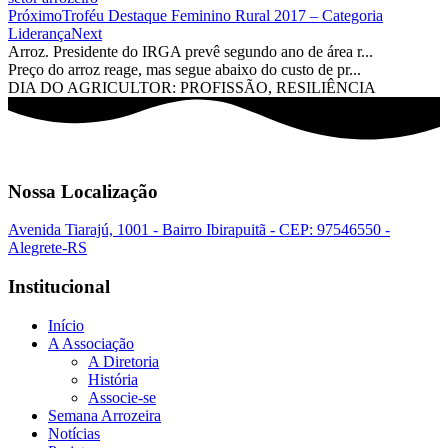
Próximo
Troféu Destaque Feminino Rural 2017 – Categoria
Liderança
Next
Arroz. Presidente do IRGA prevê segundo ano de área r...
Preço do arroz reage, mas segue abaixo do custo de pr...
DIA DO AGRICULTOR: PROFISSÃO, RESILIÊNCIA
Nossa Localização
Avenida Tiarajú, 1001 - Bairro Ibirapuitã - CEP: 97546550 -
Alegrete-RS
Institucional
Início
A Associação
A Diretoria
História
Associe-se
Semana Arrozeira
Notícias