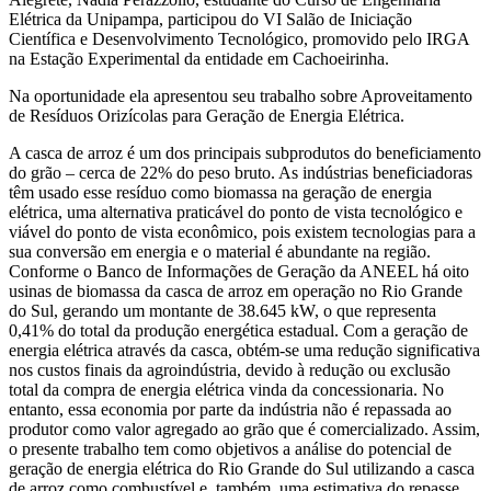
Elétrica da Unipampa, participou do VI Salão de Iniciação
Científica e Desenvolvimento Tecnológico, promovido pelo IRGA
na Estação Experimental da entidade em Cachoeirinha.
Na oportunidade ela apresentou seu trabalho sobre Aproveitamento
de Resíduos Orizícolas para Geração de Energia Elétrica.
A casca de arroz é um dos principais subprodutos do beneficiamento
do grão – cerca de 22% do peso bruto. As indústrias beneficiadoras
têm usado esse resíduo como biomassa na geração de energia
elétrica, uma alternativa praticável do ponto de vista tecnológico e
viável do ponto de vista econômico, pois existem tecnologias para a
sua conversão em energia e o material é abundante na região.
Conforme o Banco de Informações de Geração da ANEEL há oito
usinas de biomassa da casca de arroz em operação no Rio Grande
do Sul, gerando um montante de 38.645 kW, o que representa
0,41% do total da produção energética estadual. Com a geração de
energia elétrica através da casca, obtém-se uma redução significativa
nos custos finais da agroindústria, devido à redução ou exclusão
total da compra de energia elétrica vinda da concessionaria. No
entanto, essa economia por parte da indústria não é repassada ao
produtor como valor agregado ao grão que é comercializado. Assim,
o presente trabalho tem como objetivos a análise do potencial de
geração de energia elétrica do Rio Grande do Sul utilizando a casca
de arroz como combustível e, também, uma estimativa do repasse