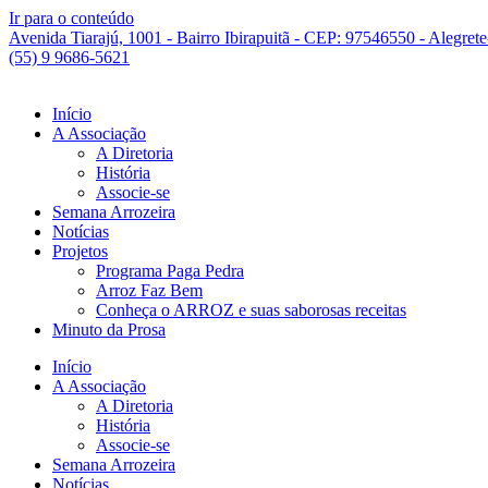
Ir para o conteúdo
Avenida Tiarajú, 1001 - Bairro Ibirapuitã - CEP: 97546550 - Alegret
(55) 9 9686-5621
Início
A Associação
A Diretoria
História
Associe-se
Semana Arrozeira
Notícias
Projetos
Programa Paga Pedra
Arroz Faz Bem
Conheça o ARROZ e suas saborosas receitas
Minuto da Prosa
Início
A Associação
A Diretoria
História
Associe-se
Semana Arrozeira
Notícias