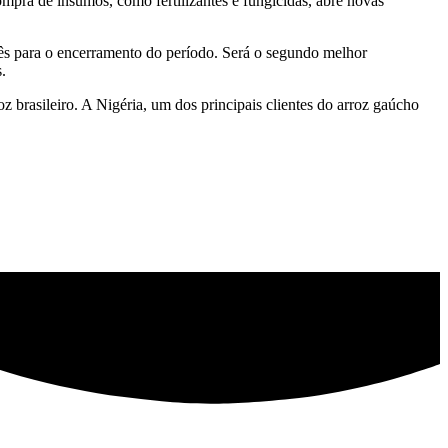
pra de insumos, como fertilizantes e fungicidas, abre novas
ês para o encerramento do período. Será o segundo melhor
.
z brasileiro. A Nigéria, um dos principais clientes do arroz gaúcho