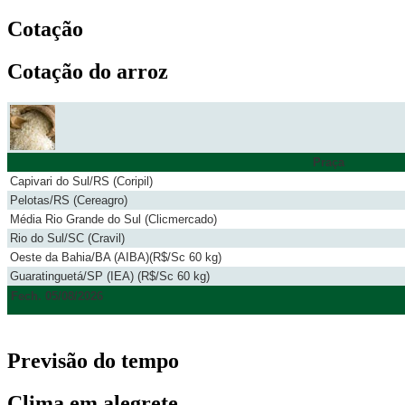
Cotação
Cotação do arroz
Praça
Capivari do Sul/RS (Coripil)
Pelotas/RS (Cereagro)
Média Rio Grande do Sul (Clicmercado)
Rio do Sul/SC (Cravil)
Oeste da Bahia/BA (AIBA)(R$/Sc 60 kg)
Guaratinguetá/SP (IEA) (R$/Sc 60 kg)
Fech. 05/08/2026
Previsão do tempo
Clima em alegrete