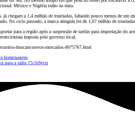
rande do Sul. Ao mesmo tempo em que pesa no bolso por encarecer a com
ional. México e Nigéria estão na mira.
5, já chegam a 1,4 milhão de toneladas, faltando pouco menos de um m
do. No ciclo passado, a marca atingida foi de 1,07 milhão de toneladas
ortar para a região após a suspensão de tarifas para importação do arro
protecionista imposta pelo governo local.
2/arrozeiros-buscam-novos-mercados-4975767.html
para homenagens
oz para a safra 15/16
Next