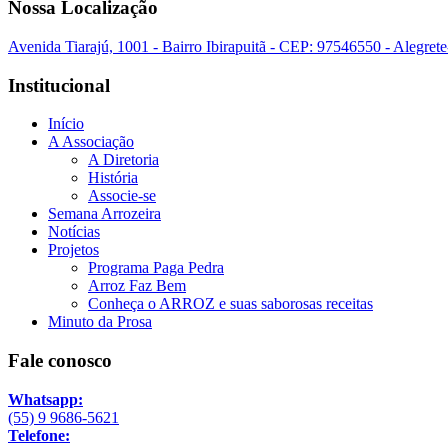
Nossa Localização
Avenida Tiarajú, 1001 - Bairro Ibirapuitã - CEP: 97546550 - Alegret
Institucional
Início
A Associação
A Diretoria
História
Associe-se
Semana Arrozeira
Notícias
Projetos
Programa Paga Pedra
Arroz Faz Bem
Conheça o ARROZ e suas saborosas receitas
Minuto da Prosa
Fale conosco
Whatsapp:
(55) 9 9686-5621
Telefone: