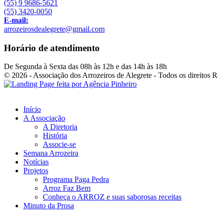
(55) 9 9686-5621
(55) 3420-0050
E-mail:
arrozeirosdealegrete@gmail.com
Horário de atendimento
De Segunda à Sexta das 08h às 12h e das 14h às 18h
© 2026 - Associação dos Arrozeiros de Alegrete - Todos os direitos 
Início
A Associação
A Diretoria
História
Associe-se
Semana Arrozeira
Notícias
Projetos
Programa Paga Pedra
Arroz Faz Bem
Conheça o ARROZ e suas saborosas receitas
Minuto da Prosa