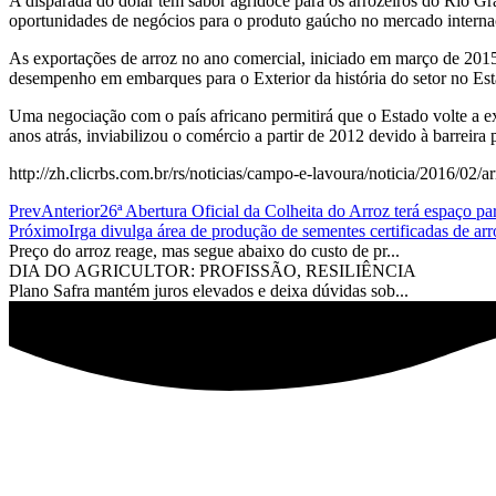
A disparada do dólar tem sabor agridoce para os arrozeiros do Rio G
oportunidades de negócios para o produto gaúcho no mercado internac
As exportações de arroz no ano comercial, iniciado em março de 201
desempenho em embarques para o Exterior da história do setor no Esta
Uma negociação com o país africano permitirá que o Estado volte a exp
anos atrás, inviabilizou o comércio a partir de 2012 devido à barreira 
http://zh.clicrbs.com.br/rs/noticias/campo-e-lavoura/noticia/2016/0
Prev
Anterior
26ª Abertura Oficial da Colheita do Arroz terá espaço 
Próximo
Irga divulga área de produção de sementes certificadas de arr
Preço do arroz reage, mas segue abaixo do custo de pr...
DIA DO AGRICULTOR: PROFISSÃO, RESILIÊNCIA
Plano Safra mantém juros elevados e deixa dúvidas sob...