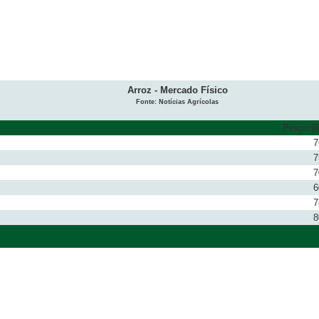
Arroz - Mercado Físico
Fonte: Notícias Agrícolas
Preço (R
7
7
7
6
7
8