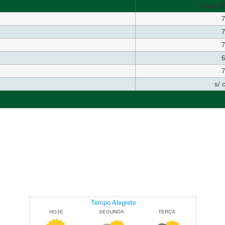
Preço (R
7
7
7
6
7
s/ 