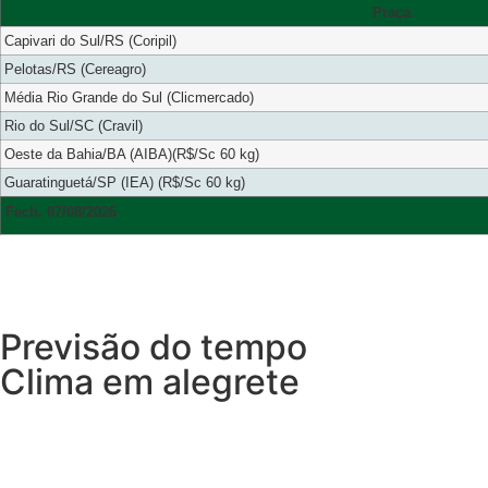
Praça
Capivari do Sul/RS (Coripil)
Pelotas/RS (Cereagro)
Média Rio Grande do Sul (Clicmercado)
Rio do Sul/SC (Cravil)
Oeste da Bahia/BA (AIBA)(R$/Sc 60 kg)
Guaratinguetá/SP (IEA) (R$/Sc 60 kg)
Fech. 07/08/2026
Previsão do tempo
Clima em alegrete