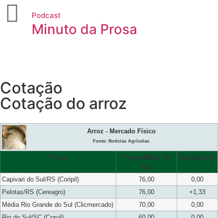
Podcast
Minuto da Prosa
Cotação
Cotação do arroz
Arroz - Mercado Físico
Fonte: Notícias Agrícolas
Praça
Preço (R$/sc 50
Variação (%)
kg)
Capivari do Sul/RS (Coripil)
76,00
0,00
Pelotas/RS (Cereagro)
76,00
+1,33
Média Rio Grande do Sul (Clicmercado)
70,00
0,00
Rio do Sul/SC (Cravil)
60,00
0,00