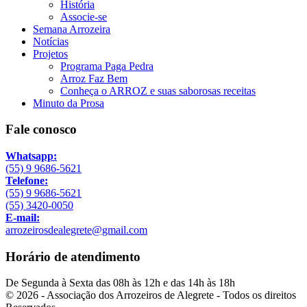
História
Associe-se
Semana Arrozeira
Notícias
Projetos
Programa Paga Pedra
Arroz Faz Bem
Conheça o ARROZ e suas saborosas receitas
Minuto da Prosa
Fale conosco
Whatsapp:
(55) 9 9686-5621
Telefone:
(55) 9 9686-5621
(55) 3420-0050
E-mail:
arrozeirosdealegrete@gmail.com
Horário de atendimento
De Segunda à Sexta das 08h às 12h e das 14h às 18h
© 2026 - Associação dos Arrozeiros de Alegrete - Todos os direitos