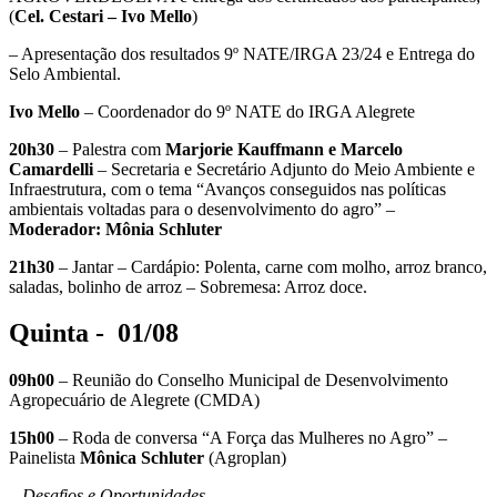
(
Cel. Cestari – Ivo Mello
)
– Apresentação dos resultados 9º NATE/IRGA 23/24 e Entrega do
Selo Ambiental.
Ivo Mello
– Coordenador do 9º NATE do IRGA Alegrete
20h30
– Palestra com
Marjorie Kauffmann e Marcelo
Camardelli
– Secretaria e Secretário Adjunto do Meio Ambiente e
Infraestrutura, com o tema “Avanços conseguidos nas políticas
ambientais voltadas para o desenvolvimento do agro” –
Moderador: Mônia Schluter
21h30
– Jantar – Cardápio: Polenta, carne com molho, arroz branco,
saladas, bolinho de arroz – Sobremesa: Arroz doce.
Quinta -
01/08
09h00
– Reunião do Conselho Municipal de Desenvolvimento
Agropecuário de Alegrete (CMDA)
15h00
– Roda de conversa “A Força das Mulheres no Agro” –
Painelista
Mônica Schluter
(Agroplan)
– Desafios e Oportunidades