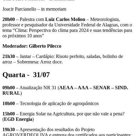
Joacir Parcianello – in memoriam
20h00
– Palestra com
Luiz Carlos Molion
– Meteorologista,
professor e pesquisador da Universidade Federal de Alagoas, com o
tema “Clima: Perspectiva do clima para 2024 e suas tendências para
os próximos 10 anos”
Moderador: Gilberto Pilecco
21h30
– Jantar – Cardápio: Risoto perfeito, saladas, bolinho de
arroz – Sobremesa: Arroz doce.
Quarta -
31/07
09h00
– Atualização NR 31 (
AEAA – AAA – SENAR – SIND.
RURAL
)
10h00
– Tecnologia de aplicação de agroquímicos
15h00
– Energia Solar na Agricultura, por que não vale a pena?
(
EGD Energia
)
19h30
– Apresentação dos resultados do Projeto
AGROVERDEOLIVA e entrega dos certificados aos participantes;