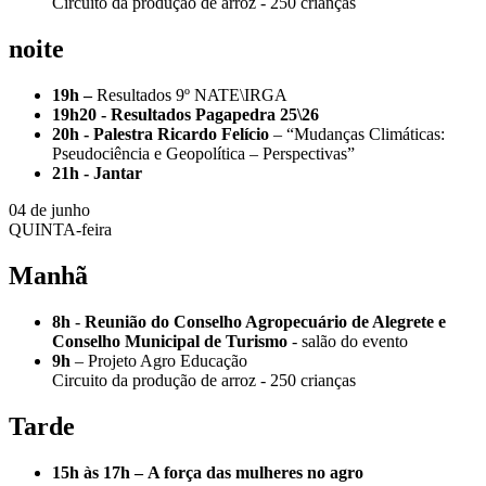
Circuito da produção de arroz - 250 crianças
noite
19h –
Resultados 9º NATE\IRGA
19h20 -
Resultados Pagapedra 25\26
20h -
Palestra Ricardo Felício
– “Mudanças Climáticas:
Pseudociência e Geopolítica – Perspectivas”
21h -
Jantar
04 de junho
QUINTA-feira
Manhã
8h
-
Reunião do Conselho Agropecuário de Alegrete e
Conselho Municipal de Turismo
- salão do evento
9h
– Projeto Agro Educação
Circuito da produção de arroz - 250 crianças
Tarde
15h às 17h –
A força das mulheres no agro