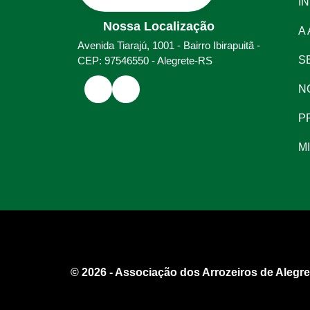
IN
Nossa Localização
A
Avenida Tiarajú, 1001 - Bairro Ibirapuitã -
S
CEP: 97546550 - Alegrete-RS
N
P
M
© 2026 - Associação dos Arrozeiros de Alegre