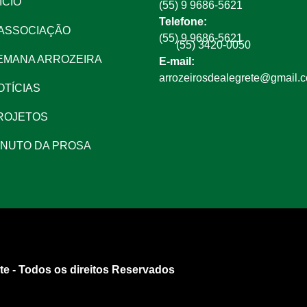
ÍCIO
(55) 9 9686-5621
Telefone:
 ASSOCIAÇÃO
(55) 9 9686-5621
(55) 3420-0050
EMANA ARROZEIRA
E-mail:
arrozeirosdealegrete@gmail.
OTÍCIAS
ROJETOS
INUTO DA PROSA
te - Todos os direitos Reservados