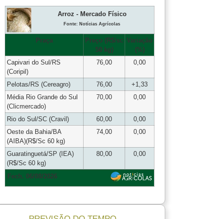
Arroz - Mercado Físico
Fonte: Notícias Agrícolas
Praça
Preço (R$/sc
Variação
50 kg)
(%)
Capivari do Sul/RS
76,00
0,00
(Coripil)
Pelotas/RS (Cereagro)
76,00
+1,33
Média Rio Grande do Sul
70,00
0,00
(Clicmercado)
Rio do Sul/SC (Cravil)
60,00
0,00
Oeste da Bahia/BA
74,00
0,00
(AIBA)(R$/Sc 60 kg)
Guaratinguetá/SP (IEA)
80,00
0,00
(R$/Sc 60 kg)
Fech. 06/08/2026
PREVISÃO DO TEMPO