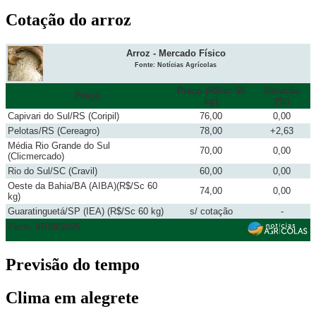
Cotação do arroz
Arroz - Mercado Físico
Fonte: Notícias Agrícolas
Preço (R$/sc 50
Variação
Praça
kg)
(%)
Capivari do Sul/RS (Coripil)
76,00
0,00
Pelotas/RS (Cereagro)
78,00
+2,63
Média Rio Grande do Sul
70,00
0,00
(Clicmercado)
Rio do Sul/SC (Cravil)
60,00
0,00
Oeste da Bahia/BA (AIBA)(R$/Sc 60
74,00
0,00
kg)
Guaratinguetá/SP (IEA) (R$/Sc 60 kg)
s/ cotação
-
Fech. 07/08/2026
Previsão do tempo
Clima em alegrete