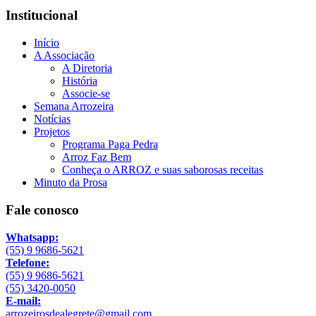
Institucional
Início
A Associação
A Diretoria
História
Associe-se
Semana Arrozeira
Notícias
Projetos
Programa Paga Pedra
Arroz Faz Bem
Conheça o ARROZ e suas saborosas receitas
Minuto da Prosa
Fale conosco
Whatsapp:
(55) 9 9686-5621
Telefone:
(55) 9 9686-5621
(55) 3420-0050
E-mail:
arrozeirosdealegrete@gmail.com