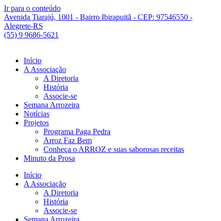
Ir para o conteúdo
Avenida Tiarajú, 1001 - Bairro Ibirapuitã - CEP: 97546550 -
Alegrete-RS
(55) 9 9686-5621
Início
A Associação
A Diretoria
História
Associe-se
Semana Arrozeira
Notícias
Projetos
Programa Paga Pedra
Arroz Faz Bem
Conheça o ARROZ e suas saborosas receitas
Minuto da Prosa
Início
A Associação
A Diretoria
História
Associe-se
Semana Arrozeira