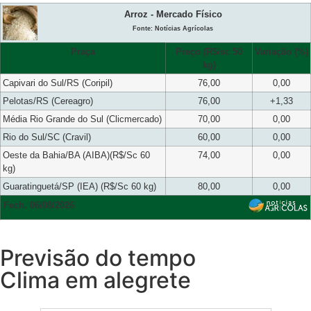
Arroz - Mercado Físico
Fonte: Notícias Agrícolas
Praça
Preço (R$/sc 50
Variação (%)
kg)
Capivari do Sul/RS (Coripil)
76,00
0,00
Pelotas/RS (Cereagro)
76,00
+1,33
Média Rio Grande do Sul (Clicmercado)
70,00
0,00
Rio do Sul/SC (Cravil)
60,00
0,00
Oeste da Bahia/BA (AIBA)(R$/Sc 60
74,00
0,00
kg)
Guaratinguetá/SP (IEA) (R$/Sc 60 kg)
80,00
0,00
Fech. 06/08/2026
Previsão do tempo
Clima em alegrete