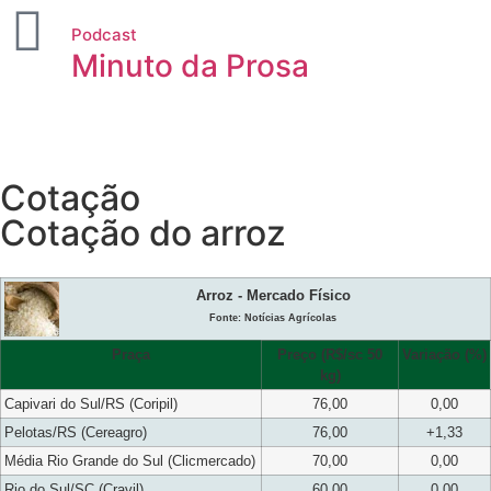
Podcast
Minuto da Prosa
Cotação
Cotação do arroz
Arroz - Mercado Físico
Fonte: Notícias Agrícolas
Praça
Preço (R$/sc 50
Variação (%)
kg)
Capivari do Sul/RS (Coripil)
76,00
0,00
Pelotas/RS (Cereagro)
76,00
+1,33
Média Rio Grande do Sul (Clicmercado)
70,00
0,00
Rio do Sul/SC (Cravil)
60,00
0,00