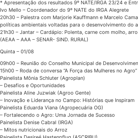
* Apresentação dos resultados 9º NATE/IRGA 23/24 e Entr
Ivo Mello – Coordenador do 9º NATE do IRGA Alegrete
20h30 – Palestra com Marjorie Kauffmann e Marcelo Camard
políticas ambientais voltadas para o desenvolvimento do 
21h30 – Jantar – Cardápio: Polenta, carne com molho, arro
(AEAA – AAA – SENAR- SIND. RURAL)
Quinta – 01/08
09h00 – Reunião do Conselho Municipal de Desenvolvime
15h00 – Roda de conversa “A Força das Mulheres no Agro”
Painelista Mônia Schluter (Agroplan)
– Desafios e Oportunidades
Painelista Aline Juzwiak (Agroo Gente)
– Inovação e Liderança no Campo: Histórias que Inspiram
Painelista Eduarda Viana (Agropecuária OG)
– Fortalecendo o Agro: Uma Jornada de Sucesso
Painelista Denise Cabral (IRGA)
– Mitos nutricionais do Arroz
Painelista Desireé Hastenpflug (ASCRIBU)