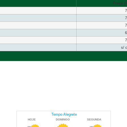
Preço (R
7
7
7
6
7
s/ 