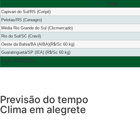
Praça
Capivari do Sul/RS (Coripil)
Pelotas/RS (Cereagro)
Média Rio Grande do Sul (Clicmercado)
Rio do Sul/SC (Cravil)
Oeste da Bahia/BA (AIBA)(R$/Sc 60 kg)
Guaratinguetá/SP (IEA) (R$/Sc 60 kg)
Fech. 07/08/2026
Previsão do tempo
Clima em alegrete