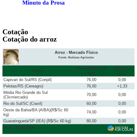
Minuto da Prosa
Cotação
Cotação do arroz
Arroz - Mercado Físico
Fonte: Notícias Agrícolas
Preço (R$/sc 50
Variação
Praça
kg)
(%)
Capivari do Sul/RS (Coripil)
76,00
0,00
Pelotas/RS (Cereagro)
76,00
+1,33
Média Rio Grande do Sul
70,00
0,00
(Clicmercado)
Rio do Sul/SC (Cravil)
60,00
0,00
Oeste da Bahia/BA (AIBA)(R$/Sc 60
74,00
0,00
kg)
Guaratinguetá/SP (IEA) (R$/Sc 60 kg)
80,00
0,00
Fech. 06/08/2026