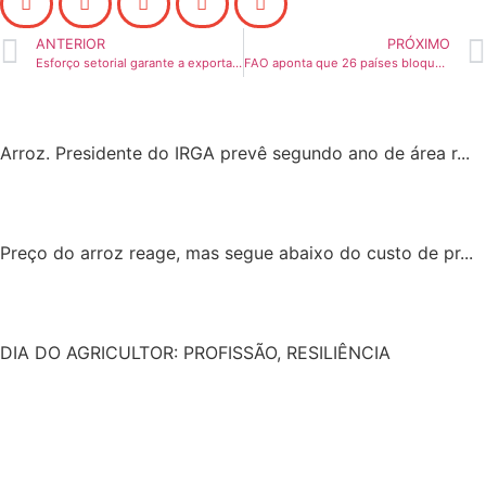
ANTERIOR
PRÓXIMO
Esforço setorial garante a exportação de arroz
FAO aponta que 26 países bloquearam importações após encontrar indícios transgênicos
Arroz. Presidente do IRGA prevê segundo ano de área r...
Preço do arroz reage, mas segue abaixo do custo de pr...
DIA DO AGRICULTOR: PROFISSÃO, RESILIÊNCIA