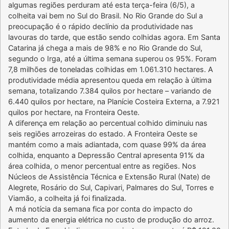
algumas regiões perduram até esta terça-feira (6/5), a
colheita vai bem no Sul do Brasil. No Rio Grande do Sul a
preocupação é o rápido declínio da produtividade nas
lavouras do tarde, que estão sendo colhidas agora. Em Santa
Catarina já chega a mais de 98% e no Rio Grande do Sul,
segundo o Irga, até a última semana superou os 95%. Foram
7,8 milhões de toneladas colhidas em 1.061.310 hectares. A
produtividade média apresentou queda em relação à última
semana, totalizando 7.384 quilos por hectare – variando de
6.440 quilos por hectare, na Planície Costeira Externa, a 7.921
quilos por hectare, na Fronteira Oeste.
A diferença em relação ao percentual colhido diminuiu nas
seis regiões arrozeiras do estado. A Fronteira Oeste se
mantém como a mais adiantada, com quase 99% da área
colhida, enquanto a Depressão Central apresenta 91% da
área colhida, o menor percentual entre as regiões. Nos
Núcleos de Assistência Técnica e Extensão Rural (Nate) de
Alegrete, Rosário do Sul, Capivari, Palmares do Sul, Torres e
Viamão, a colheita já foi finalizada.
A má notícia da semana fica por conta do impacto do
aumento da energia elétrica no custo de produção do arroz.