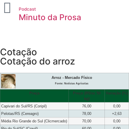
Podcast
Minuto da Prosa
Cotação
Cotação do arroz
Arroz - Mercado Físico
Fonte: Notícias Agrícolas
Praça
Preço (R$/sc 50
Variação (%)
kg)
Capivari do Sul/RS (Coripil)
76,00
0,00
Pelotas/RS (Cereagro)
78,00
+2,63
Média Rio Grande do Sul (Clicmercado)
70,00
0,00
Rio do Sul/SC (Cravil)
60,00
0,00