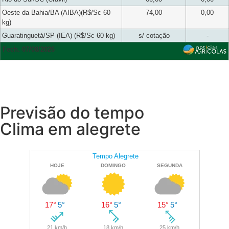
Oeste da Bahia/BA (AIBA)(R$/Sc 60
74,00
0,00
kg)
Guaratinguetá/SP (IEA) (R$/Sc 60 kg)
s/ cotação
-
Fech. 07/08/2026
Previsão do tempo
Clima em alegrete