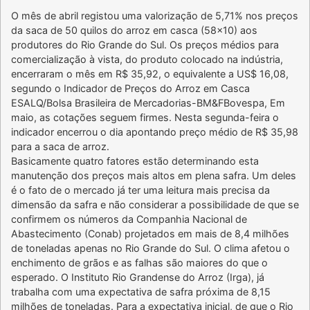
O mês de abril registou uma valorização de 5,71% nos preços
da saca de 50 quilos do arroz em casca (58×10) aos
produtores do Rio Grande do Sul. Os preços médios para
comercialização à vista, do produto colocado na indústria,
encerraram o mês em R$ 35,92, o equivalente a US$ 16,08,
segundo o Indicador de Preços do Arroz em Casca
ESALQ/Bolsa Brasileira de Mercadorias-BM&FBovespa, Em
maio, as cotações seguem firmes. Nesta segunda-feira o
indicador encerrou o dia apontando preço médio de R$ 35,98
para a saca de arroz.
Basicamente quatro fatores estão determinando esta
manutenção dos preços mais altos em plena safra. Um deles
é o fato de o mercado já ter uma leitura mais precisa da
dimensão da safra e não considerar a possibilidade de que se
confirmem os números da Companhia Nacional de
Abastecimento (Conab) projetados em mais de 8,4 milhões
de toneladas apenas no Rio Grande do Sul. O clima afetou o
enchimento de grãos e as falhas são maiores do que o
esperado. O Instituto Rio Grandense do Arroz (Irga), já
trabalha com uma expectativa de safra próxima de 8,15
milhões de toneladas. Para a expectativa inicial, de que o Rio