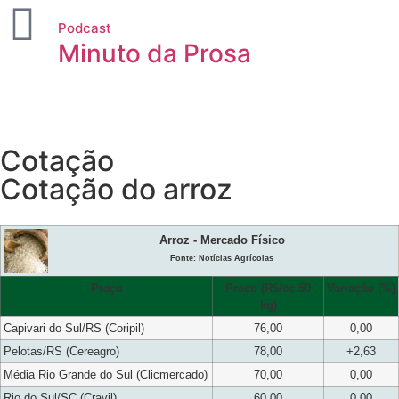
Podcast
Minuto da Prosa
Cotação
Cotação do arroz
Arroz - Mercado Físico
Fonte: Notícias Agrícolas
Praça
Preço (R$/sc 50
Variação (%)
kg)
Capivari do Sul/RS (Coripil)
76,00
0,00
Pelotas/RS (Cereagro)
78,00
+2,63
Média Rio Grande do Sul (Clicmercado)
70,00
0,00
Rio do Sul/SC (Cravil)
60,00
0,00