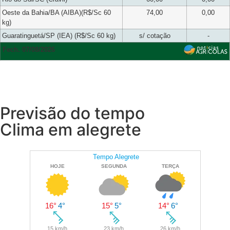
Oeste da Bahia/BA (AIBA)(R$/Sc 60
74,00
0,00
kg)
Guaratinguetá/SP (IEA) (R$/Sc 60 kg)
s/ cotação
-
Fech. 07/08/2026
Previsão do tempo
Clima em alegrete