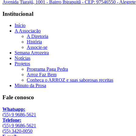
Avenida Tiarajú, 1001 - Bairro Ibirapuitã - CEP: 97546550 - Alegret
Institucional
Início
A Associação
A Diretoria
História
Associe-se
Semana Arrozeira
Notícias
Projetos
Programa Paga Pedra
Arroz Faz Bem
Conheça o ARROZ e suas saborosas receitas
Minuto da Prosa
Fale conosco
Whatsapp:
(55) 9 9686-5621
Telefone:
(55) 9 9686-5621
(55) 3420-0050