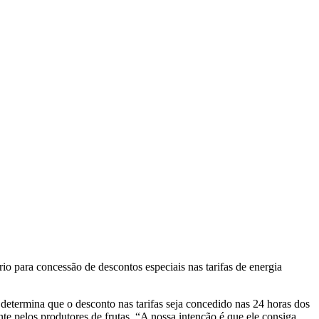
io para concessão de descontos especiais nas tarifas de energia
 determina que o desconto nas tarifas seja concedido nas 24 horas dos
e pelos produtores de frutas. “A nossa intenção é que ele consiga