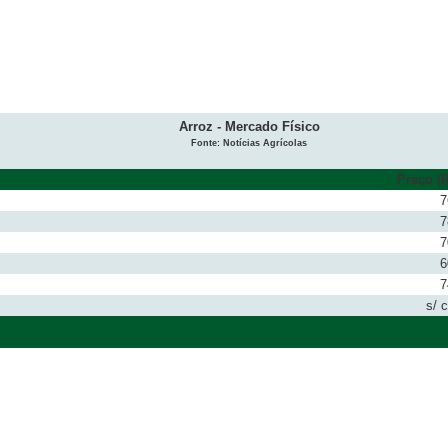
Arroz - Mercado Físico
Fonte: Notícias Agrícolas
Preço (R
7
7
7
6
7
s/ 