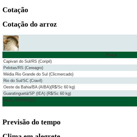
Cotação
Cotação do arroz
Praça
Capivari do Sul/RS (Coripil)
Pelotas/RS (Cereagro)
Média Rio Grande do Sul (Clicmercado)
Rio do Sul/SC (Cravil)
Oeste da Bahia/BA (AIBA)(R$/Sc 60 kg)
Guaratinguetá/SP (IEA) (R$/Sc 60 kg)
Fech. 07/08/2026
Previsão do tempo
Clima em alegrete