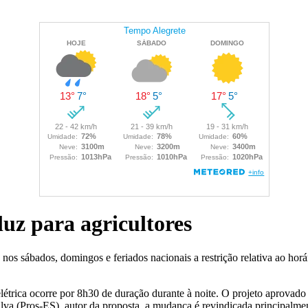
uz para agricultores
s sábados, domingos e feriados nacionais a restrição relativa ao horár
elétrica ocorre por 8h30 de duração durante à noite. O projeto aprovado
va (Pros-ES), autor da proposta, a mudança é revindicada principalment