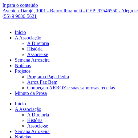
Ir para o conteúdo
Avenida Tiarajú, 1001 - Bairro Ibirapuitã - CEP: 97546550 - Alegret
(55) 9 9686-5621
Início
A Associação
A Diretoria
História
Associe-se
Semana Arrozeira
Notícias
Projetos
Programa Paga Pedra
Arroz Faz Bem
Conheça o ARROZ e suas saborosas receitas
Minuto da Prosa
Início
A Associação
A Diretoria
História
Associe-se
Semana Arrozeira
Notícias