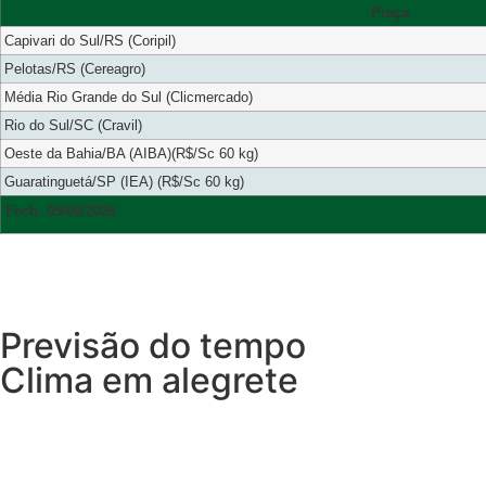
Praça
Capivari do Sul/RS (Coripil)
Pelotas/RS (Cereagro)
Média Rio Grande do Sul (Clicmercado)
Rio do Sul/SC (Cravil)
Oeste da Bahia/BA (AIBA)(R$/Sc 60 kg)
Guaratinguetá/SP (IEA) (R$/Sc 60 kg)
Fech. 05/08/2026
Previsão do tempo
Clima em alegrete