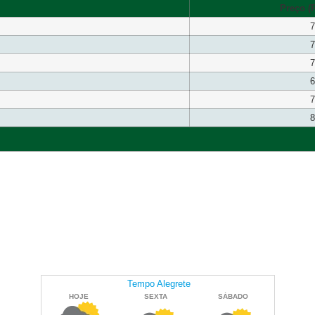
Preço (R
7
7
7
6
7
8