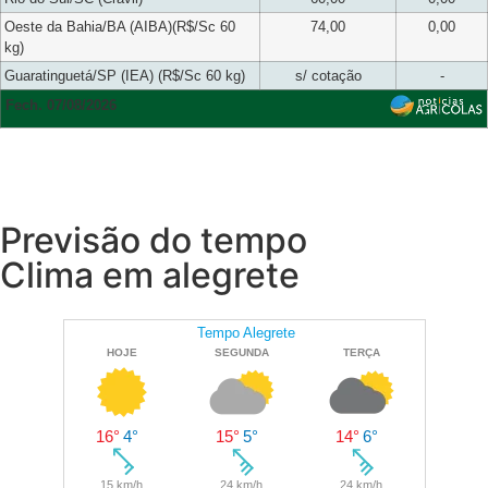
Oeste da Bahia/BA (AIBA)(R$/Sc 60
74,00
0,00
kg)
Guaratinguetá/SP (IEA) (R$/Sc 60 kg)
s/ cotação
-
Fech. 07/08/2026
Previsão do tempo
Clima em alegrete