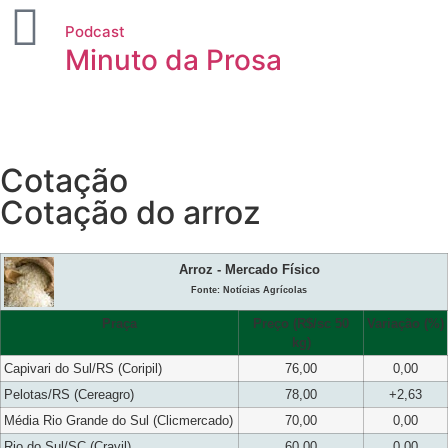
Podcast
Minuto da Prosa
Cotação
Cotação do arroz
Arroz - Mercado Físico
Fonte: Notícias Agrícolas
Praça
Preço (R$/sc 50
Variação (%)
kg)
Capivari do Sul/RS (Coripil)
76,00
0,00
Pelotas/RS (Cereagro)
78,00
+2,63
Média Rio Grande do Sul (Clicmercado)
70,00
0,00
Rio do Sul/SC (Cravil)
60,00
0,00