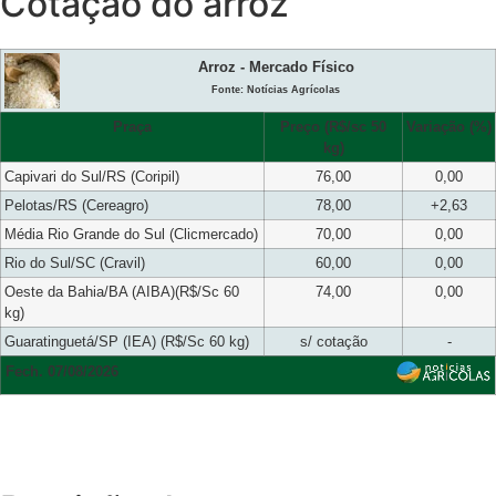
Cotação do arroz
Arroz - Mercado Físico
Fonte: Notícias Agrícolas
Praça
Preço (R$/sc 50
Variação (%)
kg)
Capivari do Sul/RS (Coripil)
76,00
0,00
Pelotas/RS (Cereagro)
78,00
+2,63
Média Rio Grande do Sul (Clicmercado)
70,00
0,00
Rio do Sul/SC (Cravil)
60,00
0,00
Oeste da Bahia/BA (AIBA)(R$/Sc 60
74,00
0,00
kg)
Guaratinguetá/SP (IEA) (R$/Sc 60 kg)
s/ cotação
-
Fech. 07/08/2026