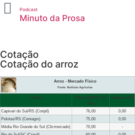
Podcast
Minuto da Prosa
Cotação
Cotação do arroz
Arroz - Mercado Físico
Fonte: Notícias Agrícolas
Praça
Preço (R$/sc 50
Variação (%)
kg)
Capivari do Sul/RS (Coripil)
76,00
0,00
Pelotas/RS (Cereagro)
75,00
0,00
Média Rio Grande do Sul (Clicmercado)
70,00
-
Rio do Sul/SC (Cravil)
60,00
0,00