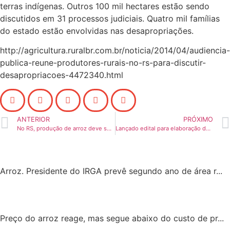
terras indígenas. Outros 100 mil hectares estão sendo
discutidos em 31 processos judiciais. Quatro mil famílias
do estado estão envolvidas nas desapropriações.
http://agricultura.ruralbr.com.br/noticia/2014/04/audiencia-
publica-reune-produtores-rurais-no-rs-para-discutir-
desapropriacoes-4472340.html
ANTERIOR
PRÓXIMO
No RS, produção de arroz deve ser 4% maior que a da safra passada
Lançado edital para elaboração de projetos executivos de 73 armazéns
Arroz. Presidente do IRGA prevê segundo ano de área r...
Preço do arroz reage, mas segue abaixo do custo de pr...