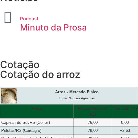
Podcast
Minuto da Prosa
Cotação
Cotação do arroz
Arroz - Mercado Físico
Fonte: Notícias Agrícolas
Praça
Preço (R$/sc 50
Variação (%)
kg)
Capivari do Sul/RS (Coripil)
76,00
0,00
Pelotas/RS (Cereagro)
78,00
+2,63