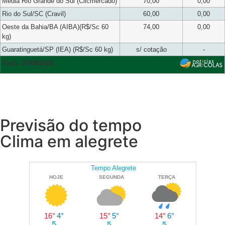
Média Rio Grande do Sul (Clicmercado)
70,00
0,00
Rio do Sul/SC (Cravil)
60,00
0,00
Oeste da Bahia/BA (AIBA)(R$/Sc 60
74,00
0,00
kg)
Guaratinguetá/SP (IEA) (R$/Sc 60 kg)
s/ cotação
-
Fech. 07/08/2026
Previsão do tempo
Clima em alegrete