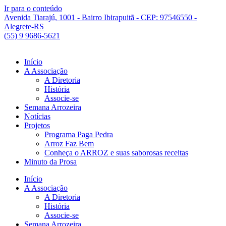
Ir para o conteúdo
Avenida Tiarajú, 1001 - Bairro Ibirapuitã - CEP: 97546550 -
Alegrete-RS
(55) 9 9686-5621
Início
A Associação
A Diretoria
História
Associe-se
Semana Arrozeira
Notícias
Projetos
Programa Paga Pedra
Arroz Faz Bem
Conheça o ARROZ e suas saborosas receitas
Minuto da Prosa
Início
A Associação
A Diretoria
História
Associe-se
Semana Arrozeira