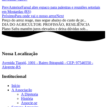
Prev
Anterior
Farsul abre espaço para palestras e reuniões setoriais
em Mostardas (RS)
Próximo
Para onde vai o nosso arroz
Next
Preço do arroz reage, mas segue abaixo do custo de pr...
DIA DO AGRICULTOR: PROFISSÃO, RESILIÊNCIA
Plano Safra mantém juros elevados e deixa dúvidas sob...
Nossa Localização
Avenida Tiarajú, 1001 - Bairro Ibirapuitã - CEP: 97546550 -
Alegrete-RS
Institucional
Início
A Associação
A Diretoria
História
Associe-se