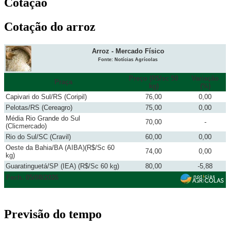
Cotação
Cotação do arroz
Arroz - Mercado Físico
Fonte: Notícias Agrícolas
Preço (R$/sc 50
Variação
Praça
kg)
(%)
Capivari do Sul/RS (Coripil)
76,00
0,00
Pelotas/RS (Cereagro)
75,00
0,00
Média Rio Grande do Sul
70,00
-
(Clicmercado)
Rio do Sul/SC (Cravil)
60,00
0,00
Oeste da Bahia/BA (AIBA)(R$/Sc 60
74,00
0,00
kg)
Guaratinguetá/SP (IEA) (R$/Sc 60 kg)
80,00
-5,88
Fech. 05/08/2026
Previsão do tempo