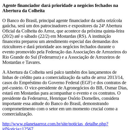
Agente financiador dará prioridade a negócios fechados na
Abertura da Colheita
O Banco do Brasil, principal agente financiador da safra orizícola
gaúcha, será um dos patrocinadores e expositores da 24ª Abertura
Oficial da Colheita do Arroz, que acontece da próxima quinta-feira
(20/2) até o sábado (22/2) em Mostardas (RS). A instituição
financeira preparou um atendimento especial das demandas dos
rizicultores e dará prioridade aos negócios fechados durante o
evento promovido pela Federação das Associações de Arrozeiros do
Rio Grande do Sul (Federarroz) e a Associação de Arrozeiros de
Mostardas e Tavares.
A Abertura da Colheita será palco também dos lançamentos de
linhas de crédito para a comercialização da safra de arroz 2013/14,
casos do Empréstimo do Governo Federal (EGF) e dos contratos de
pré-custeio. O vice-presidente de Agronegócios do BB, Osmar Dias,
estará em Mostardas para acompanhar o evento e os contratos. O
presidente da Federarroz, Henrique Osório Dornelles, considera
importante essa atitude do Banco do Brasil, demonstrando
comprometimento com o setor em um momento crucial como a
comercialização.
http://www.planetaarroz.com.br/site/noticias_detalhe.php?
idNoticia=12567