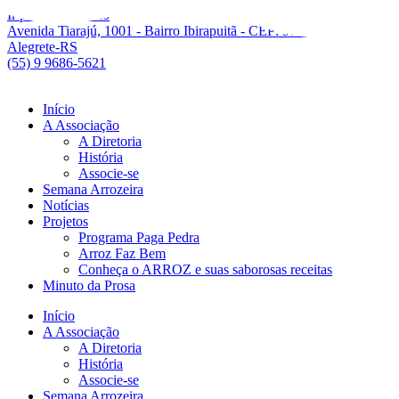
Ir para o conteúdo
Avenida Tiarajú, 1001 - Bairro Ibirapuitã - CEP: 97546550 -
Alegrete-RS
(55) 9 9686-5621
Início
A Associação
A Diretoria
História
Associe-se
Semana Arrozeira
Notícias
Projetos
Programa Paga Pedra
Arroz Faz Bem
Conheça o ARROZ e suas saborosas receitas
Minuto da Prosa
Início
A Associação
A Diretoria
História
Associe-se
Semana Arrozeira