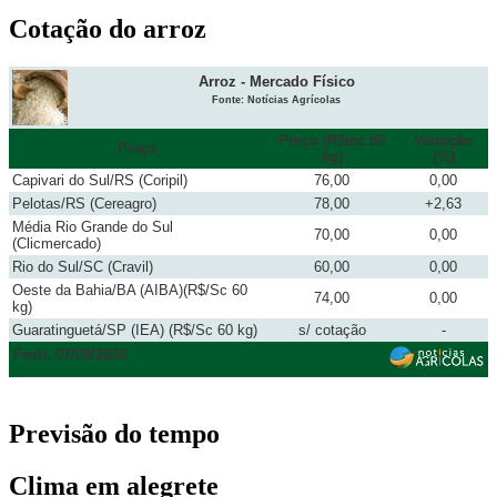
Cotação do arroz
Arroz - Mercado Físico
Fonte: Notícias Agrícolas
Preço (R$/sc 50
Variação
Praça
kg)
(%)
Capivari do Sul/RS (Coripil)
76,00
0,00
Pelotas/RS (Cereagro)
78,00
+2,63
Média Rio Grande do Sul
70,00
0,00
(Clicmercado)
Rio do Sul/SC (Cravil)
60,00
0,00
Oeste da Bahia/BA (AIBA)(R$/Sc 60
74,00
0,00
kg)
Guaratinguetá/SP (IEA) (R$/Sc 60 kg)
s/ cotação
-
Fech. 07/08/2026
Previsão do tempo
Clima em alegrete