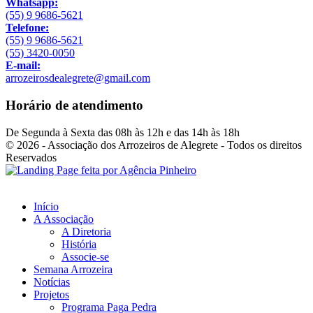
Whatsapp:
(55) 9 9686-5621
Telefone:
(55) 9 9686-5621
(55) 3420-0050
E-mail:
arrozeirosdealegrete@gmail.com
Horário de atendimento
De Segunda à Sexta das 08h às 12h e das 14h às 18h
© 2026 - Associação dos Arrozeiros de Alegrete - Todos os direitos
Reservados
Início
A Associação
A Diretoria
História
Associe-se
Semana Arrozeira
Notícias
Projetos
Programa Paga Pedra