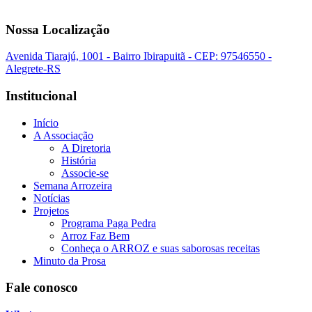
Nossa Localização
Avenida Tiarajú, 1001 - Bairro Ibirapuitã - CEP: 97546550 -
Alegrete-RS
Institucional
Início
A Associação
A Diretoria
História
Associe-se
Semana Arrozeira
Notícias
Projetos
Programa Paga Pedra
Arroz Faz Bem
Conheça o ARROZ e suas saborosas receitas
Minuto da Prosa
Fale conosco