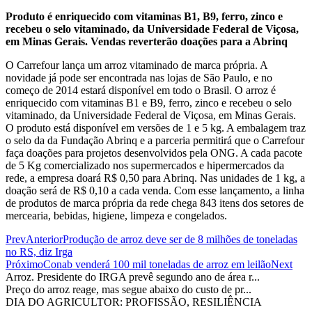
Produto é enriquecido com vitaminas B1, B9, ferro, zinco e
recebeu o selo vitaminado, da Universidade Federal de Viçosa,
em Minas Gerais. Vendas reverterão doações para a Abrinq
O Carrefour lança um arroz vitaminado de marca própria. A
novidade já pode ser encontrada nas lojas de São Paulo, e no
começo de 2014 estará disponível em todo o Brasil. O arroz é
enriquecido com vitaminas B1 e B9, ferro, zinco e recebeu o selo
vitaminado, da Universidade Federal de Viçosa, em Minas Gerais.
O produto está disponível em versões de 1 e 5 kg. A embalagem traz
o selo da da Fundação Abrinq e a parceria permitirá que o Carrefour
faça doações para projetos desenvolvidos pela ONG. A cada pacote
de 5 Kg comercializado nos supermercados e hipermercados da
rede, a empresa doará R$ 0,50 para Abrinq. Nas unidades de 1 kg, a
doação será de R$ 0,10 a cada venda. Com esse lançamento, a linha
de produtos de marca própria da rede chega 843 itens dos setores de
mercearia, bebidas, higiene, limpeza e congelados.
Prev
Anterior
Produção de arroz deve ser de 8 milhões de toneladas
no RS, diz Irga
Próximo
Conab venderá 100 mil toneladas de arroz em leilão
Next
Arroz. Presidente do IRGA prevê segundo ano de área r...
Preço do arroz reage, mas segue abaixo do custo de pr...
DIA DO AGRICULTOR: PROFISSÃO, RESILIÊNCIA