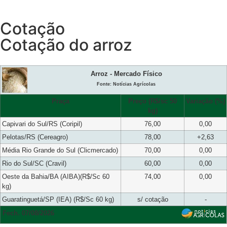
Cotação
Cotação do arroz
Arroz - Mercado Físico
Fonte: Notícias Agrícolas
Praça
Preço (R$/sc 50
Variação (%)
kg)
Capivari do Sul/RS (Coripil)
76,00
0,00
Pelotas/RS (Cereagro)
78,00
+2,63
Média Rio Grande do Sul (Clicmercado)
70,00
0,00
Rio do Sul/SC (Cravil)
60,00
0,00
Oeste da Bahia/BA (AIBA)(R$/Sc 60
74,00
0,00
kg)
Guaratinguetá/SP (IEA) (R$/Sc 60 kg)
s/ cotação
-
Fech. 07/08/2026