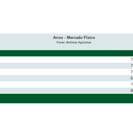
Arroz - Mercado Físico
Fonte: Notícias Agrícolas
Preço (R
7
7
7
6
7
8