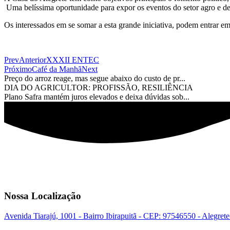
Uma belíssima oportunidade para expor os eventos do setor agro e 
Os interessados em se somar a esta grande iniciativa, podem entrar e
Prev
Anterior
XXXII ENTEC
Próximo
Café da Manhã
Next
Preço do arroz reage, mas segue abaixo do custo de pr...
DIA DO AGRICULTOR: PROFISSÃO, RESILIÊNCIA
Plano Safra mantém juros elevados e deixa dúvidas sob...
Nossa Localização
Avenida Tiarajú, 1001 - Bairro Ibirapuitã - CEP: 97546550 - Alegret