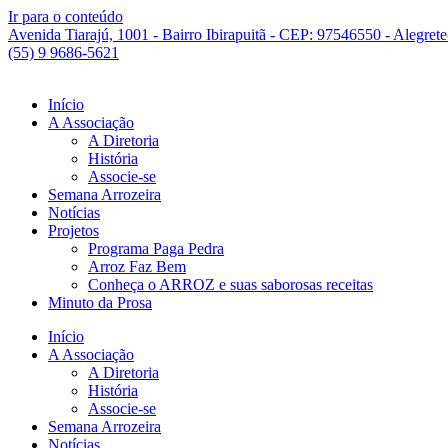
Ir para o conteúdo
Avenida Tiarajú, 1001 - Bairro Ibirapuitã - CEP: 97546550 - Alegret
(55) 9 9686-5621
Início
A Associação
A Diretoria
História
Associe-se
Semana Arrozeira
Notícias
Projetos
Programa Paga Pedra
Arroz Faz Bem
Conheça o ARROZ e suas saborosas receitas
Minuto da Prosa
Início
A Associação
A Diretoria
História
Associe-se
Semana Arrozeira
Notícias