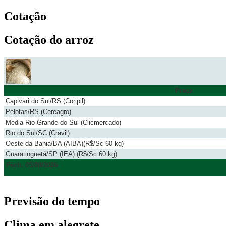
Cotação
Cotação do arroz
Praça
Capivari do Sul/RS (Coripil)
Pelotas/RS (Cereagro)
Média Rio Grande do Sul (Clicmercado)
Rio do Sul/SC (Cravil)
Oeste da Bahia/BA (AIBA)(R$/Sc 60 kg)
Guaratinguetá/SP (IEA) (R$/Sc 60 kg)
Fech. 05/08/2026
Previsão do tempo
Clima em alegrete