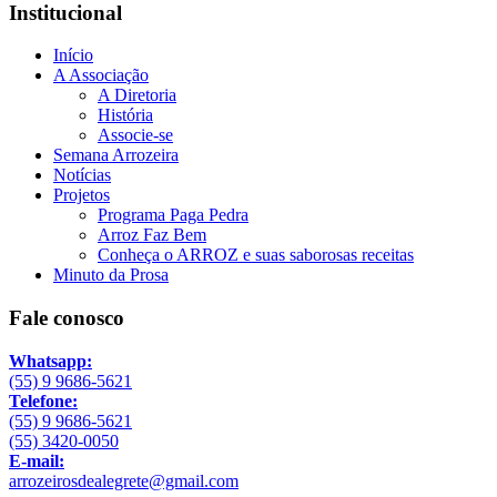
Institucional
Início
A Associação
A Diretoria
História
Associe-se
Semana Arrozeira
Notícias
Projetos
Programa Paga Pedra
Arroz Faz Bem
Conheça o ARROZ e suas saborosas receitas
Minuto da Prosa
Fale conosco
Whatsapp:
(55) 9 9686-5621
Telefone:
(55) 9 9686-5621
(55) 3420-0050
E-mail:
arrozeirosdealegrete@gmail.com